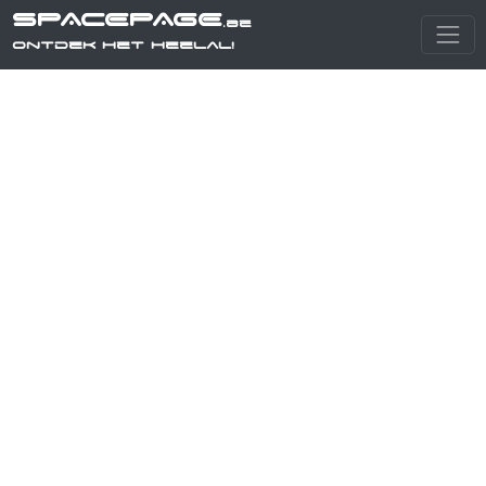
SPACEPAGE
.be
Ontdek het heelal!