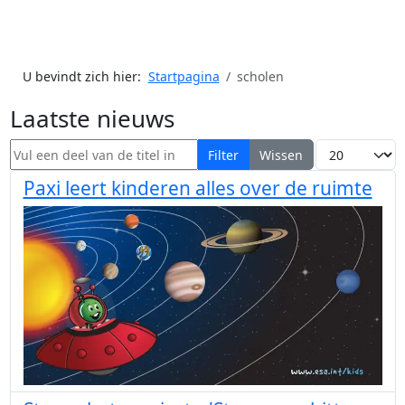
U bevindt zich hier:
Startpagina
scholen
Laatste nieuws
Vul een deel van de titel in
Toon #
Filter
Wissen
Paxi leert kinderen alles over de ruimte