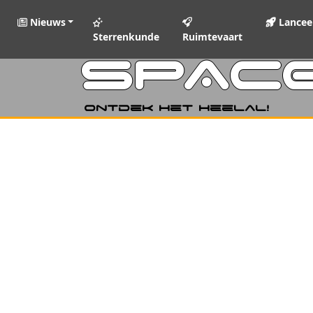
Nieuws
Lancee
Sterrenkunde
Ruimtevaart
SPAC
Ontdek het heelal!