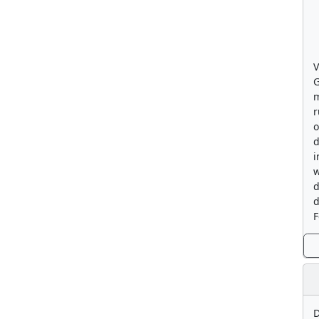
V
G
m
r
o
d
i
w
d
d
F
D