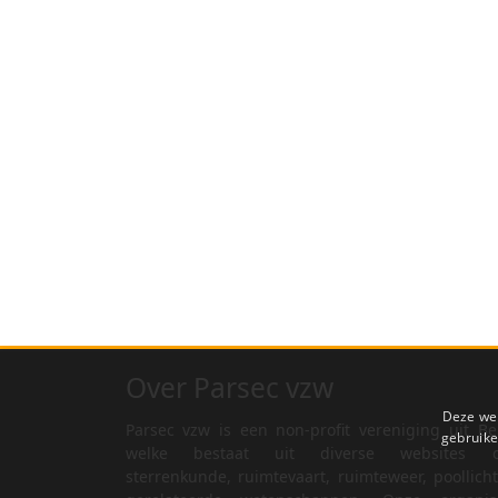
Over Parsec vzw
Deze web
Parsec vzw is een non-profit vereniging uit Be
gebruike
welke bestaat uit diverse websites o
sterrenkunde, ruimtevaart, ruimteweer, poollich