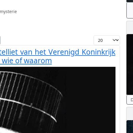
 mysterie
Toon #
lliet van het Verenigd Koninkrijk
t wie of waarom
D