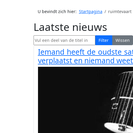
U bevindt zich hier:
Startpagina
ruimtevaart
Laatste nieuws
Vul een deel van de titel in
Filter
Wissen
Iemand heeft de oudste sate
verplaatst en niemand wee