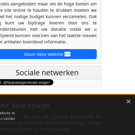
ratis aangeboden maar om de hoge kosten om
e site online te houden te drukken moeten we
el het nodige budget kunnen verzamelen. Ook
ij kunt uw bijdrage leveren door ons te
ondersteunen met uw donatie zodat we u
lijvend kunnen voorzien van het laatste nieuws
n artikelen boordevol informatie.
Steun deze website
Sociale netwerken
×
ver Spacepage
ebsite te
cepage is één van de grootste astronomie en
es verder
mtevaart gerelateerde website uit de Lage Landen
rdevol artikelen en actueel nieuws.