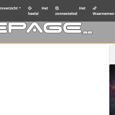
roverzicht
Het
Het
heelal
zonnestelsel
Waarnemen
EPAGE
.be