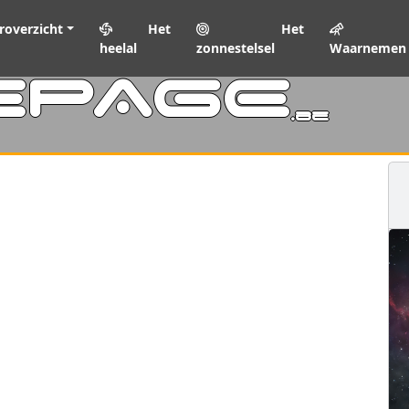
roverzicht
Het
Het
heelal
zonnestelsel
Waarnemen
EPAGE
.be