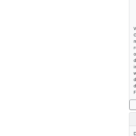
V
G
m
r
o
d
i
w
d
d
F
D