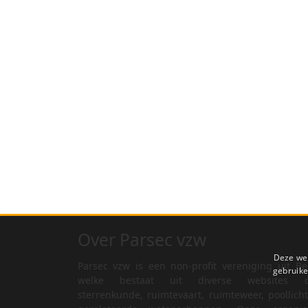
Over Parsec vzw
Deze web
Parsec vzw is een non-profit vereniging uit Be
gebruike
welke bestaat uit diverse websites o
sterrenkunde, ruimtevaart, ruimteweer, poollich