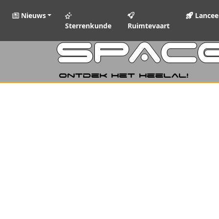
Nieuws
Lancee
Sterrenkunde
Ruimtevaart
SPAC
Ontdek het heelal!