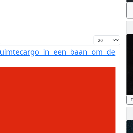
Toon #
 ruimtecargo in een baan om de
D