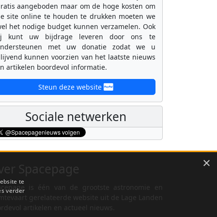
ratis aangeboden maar om de hoge kosten om
e site online te houden te drukken moeten we
el het nodige budget kunnen verzamelen. Ook
ij kunt uw bijdrage leveren door ons te
ondersteunen met uw donatie zodat we u
lijvend kunnen voorzien van het laatste nieuws
n artikelen boordevol informatie.
Steun deze website
Sociale netwerken
×
ver Spacepage
ebsite te
cepage is één van de grootste astronomie en
es verder
mtevaart gerelateerde website uit de Lage Landen
rdevol artikelen en actueel nieuws.