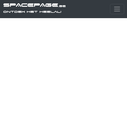
SPACEPAGE
.be
Ontdek het heelal!