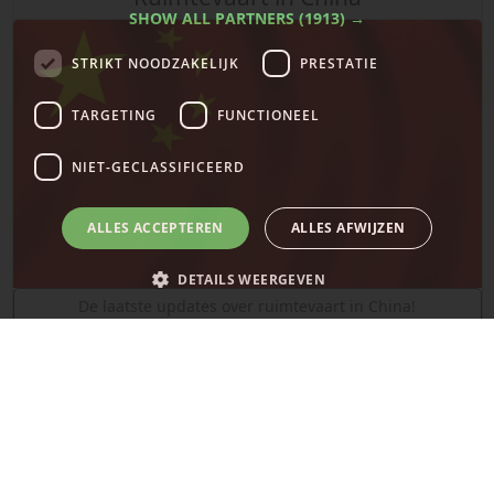
SHOW ALL PARTNERS
(1913) →
STRIKT NOODZAKELIJK
PRESTATIE
TARGETING
FUNCTIONEEL
NIET-GECLASSIFICEERD
ALLES ACCEPTEREN
ALLES AFWIJZEN
DETAILS WEERGEVEN
De laatste updates over ruimtevaart in China!
SpaceX
Strikt noodzakelijk
Prestatie
Targeting
Functioneel
Niet-geclassificeerd
Strikt noodzakelijke cookies maken de kernfunctionaliteiten van de
website mogelijk, zoals gebruikersaanmelding en accountbeheer. De
website kan niet goed worden gebruikt zonder de strikt noodzakelijke