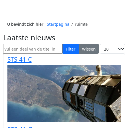
U bevindt zich hier:
Startpagina
ruimte
Laatste nieuws
Vul een deel van de titel in
Toon #
Filter
Wissen
STS-41-C