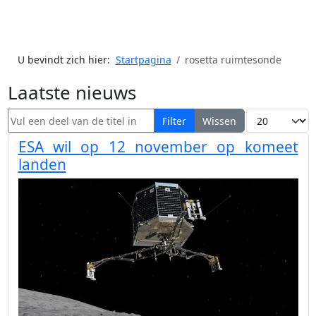
U bevindt zich hier:
Startpagina
rosetta ruimtesonde
Laatste nieuws
Vul een deel van de titel in
Toon #
Filter
Wissen
ESA wil op 12 november op komeet
landen