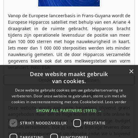
Vanop de Europese lanceerbasis in Frans-Guyana wordt de
Europese Hipparcos satelliet met behulp van een Ariane 4
draagraket in de ruimte gebracht. Hipparcos bracht
tijdens zijn operationele levensduur de positie van meer
dan 100 000 sterren met hoge nauwkeurigheid in kaart.
Iets meer dan 1 000 000 sterposities werden iets minder
nauwkeurig gemeten. Uit de door Hipparcos verzamelde
gegevens bleek ook dat ons melkwegstelsel van vorm
verandert. Foto: ESA
×
Deze website maakt gebruik
Ontdek meer gebeurtenissen
van cookies.
Deze website gebruikt cookies om uw gebruikerservaring te
Steun Spacepage
verbeteren. Door onze website te gebruiken, stemt u in met alle
cookies in overeenstemming met ons Cookiebeleid.
Lees verder
Deze website wordt aan onze bezoekers blijvend gratis
SHOW ALL PARTNERS
(1913) →
aangeboden maar om de hoge kosten om de site online te
houden te drukken moeten we wel het nodige budget
STRIKT NOODZAKELIJK
PRESTATIE
kunnen verzamelen. Ook jij kunt uw bijdrage leveren door
ons te ondersteunen met uw donatie zodat we u blijvend
TARGETING
FUNCTIONEEL