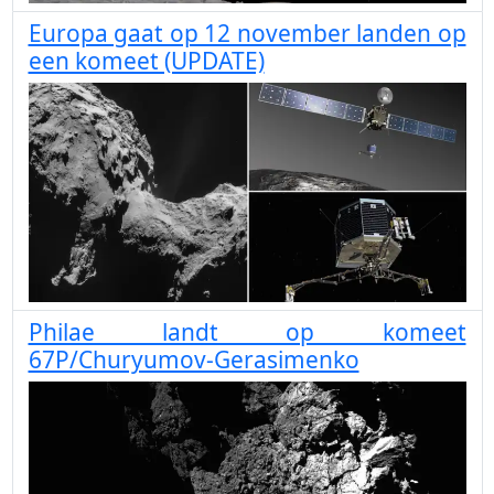
Europa gaat op 12 november landen op
een komeet (UPDATE)
Philae landt op komeet
67P/Churyumov-Gerasimenko