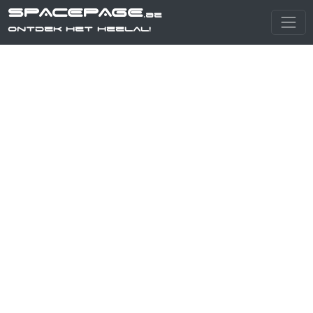
SPACEPAGE
.be
Ontdek het heelal!