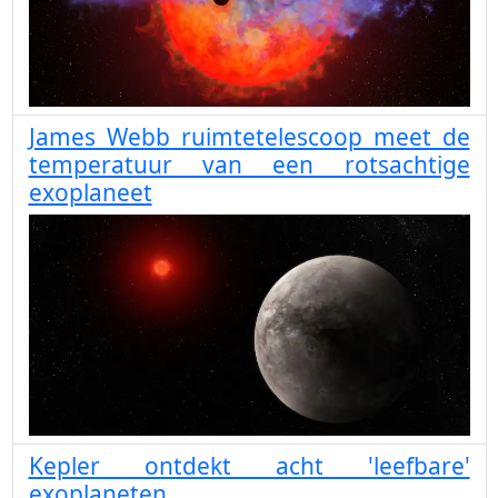
James Webb ruimtetelescoop meet de
temperatuur van een rotsachtige
exoplaneet
Kepler ontdekt acht 'leefbare'
exoplaneten