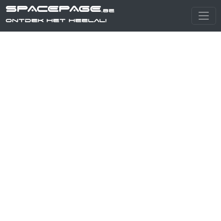
SPACEPAGE
.be
Ontdek het heelal!