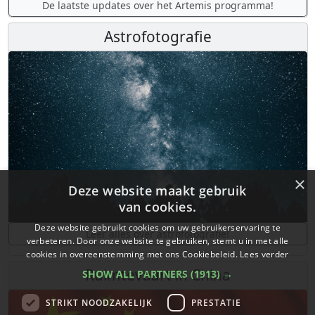
De laatste updates over het Artemis programma!
Astrofotografie
×
Deze website maakt gebruik
van cookies.
Deze website gebruikt cookies om uw gebruikerservaring te
Leer alles over astrofotografie!
verbeteren. Door onze website te gebruiken, stemt u in met alle
cookies in overeenstemming met ons Cookiebeleid.
Lees verder
Ruimtevaart in China
SHOW ALL PARTNERS
(1913) →
STRIKT NOODZAKELIJK
PRESTATIE