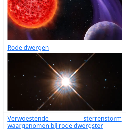
Rode dwergen
Verwoestende sterrenstorm
waargenomen bij rode dwergster