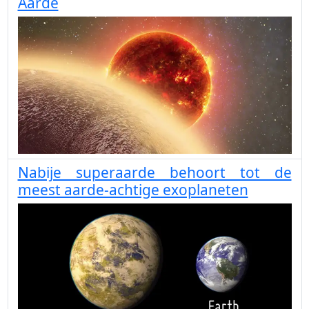
Aarde
Nabije superaarde behoort tot de
meest aarde-achtige exoplaneten