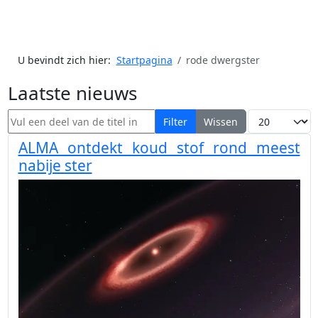
U bevindt zich hier:
Startpagina
rode dwergster
Laatste nieuws
Vul een deel van de titel in
Toon #
Filter
Wissen
ALMA ontdekt koud stof rond meest
nabije ster