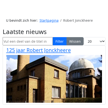
U bevindt zich hier:
Startpagina
Robert Jonckheere
Laatste nieuws
Vul een deel van de titel in
Toon #
Filter
Wissen
125 jaar Robert Jonckheere