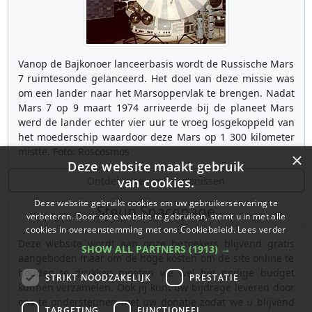
Vanop de Bajkonoer lanceerbasis wordt de Russische Mars
7 ruimtesonde gelanceerd. Het doel van deze missie was
om een lander naar het Marsoppervlak te brengen. Nadat
Mars 7 op 9 maart 1974 arriveerde bij de planeet Mars
werd de lander echter vier uur te vroeg losgekoppeld van
het moederschip waardoor deze Mars op 1 300 kilometer
mistte. Foto: Roscosmos
×
Deze website maakt gebruik
Ontdek meer gebeurtenissen
van cookies.
Deze website gebruikt cookies om uw gebruikerservaring te
Steun Spacepage
verbeteren. Door onze website te gebruiken, stemt u in met alle
cookies in overeenstemming met ons Cookiebeleid.
Lees verder
Deze website wordt aan onze bezoekers blijvend gratis
SHOW ALL PARTNERS
(1913) →
aangeboden maar om de hoge kosten om de site online te
houden te drukken moeten we wel het nodige budget
STRIKT NOODZAKELIJK
PRESTATIE
kunnen verzamelen. Ook jij kunt uw bijdrage leveren door
ons te ondersteunen met uw donatie zodat we u blijvend
TARGETING
FUNCTIONEEL