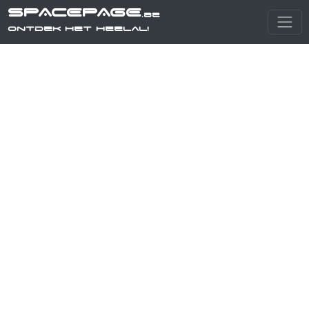
SPACEPAGE
.be
Ontdek het heelal!