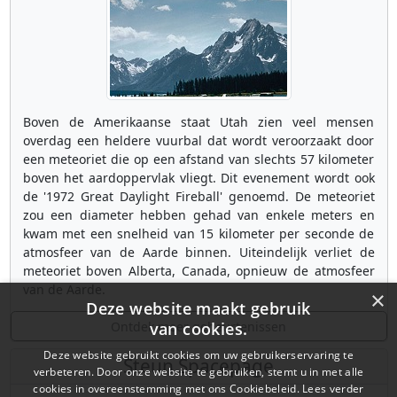
Boven de Amerikaanse staat Utah zien veel mensen
overdag een heldere vuurbal dat wordt veroorzaakt door
een meteoriet die op een afstand van slechts 57 kilometer
boven het aardoppervlak vliegt. Dit evenement wordt ook
de '1972 Great Daylight Fireball' genoemd. De meteoriet
zou een diameter hebben gehad van enkele meters en
kwam met een snelheid van 15 kilometer per seconde de
atmosfeer van de Aarde binnen. Uiteindelijk verliet de
meteoriet boven Alberta, Canada, opnieuw de atmosfeer
van de Aarde.
×
Deze website maakt gebruik
Ontdek meer gebeurtenissen
van cookies.
Deze website gebruikt cookies om uw gebruikerservaring te
Steun Spacepage
verbeteren. Door onze website te gebruiken, stemt u in met alle
cookies in overeenstemming met ons Cookiebeleid.
Lees verder