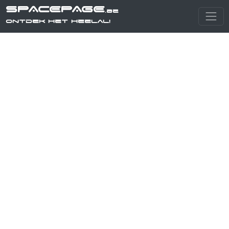
SPACEPAGE
.be
Ontdek het heelal!