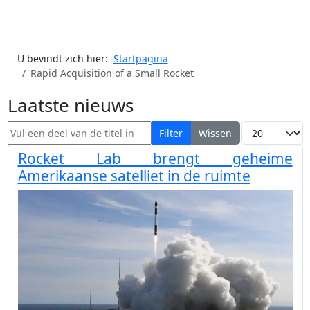
U bevindt zich hier:
Startpagina
Rapid Acquisition of a Small Rocket
Laatste nieuws
Vul een deel van de titel in
Toon #
Filter
Wissen
Rocket Lab brengt geheime
Amerikaanse satelliet in de ruimte