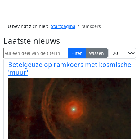
U bevindt zich hier:
Startpagina
ramkoers
Laatste nieuws
Vul een deel van de titel in
Toon #
Filter
Wissen
Betelgeuze op ramkoers met kosmische
'muur'