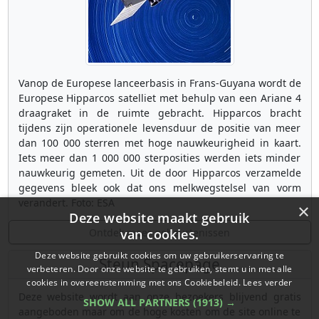
Vanop de Europese lanceerbasis in Frans-Guyana wordt de
Europese Hipparcos satelliet met behulp van een Ariane 4
draagraket in de ruimte gebracht. Hipparcos bracht
tijdens zijn operationele levensduur de positie van meer
dan 100 000 sterren met hoge nauwkeurigheid in kaart.
Iets meer dan 1 000 000 sterposities werden iets minder
nauwkeurig gemeten. Uit de door Hipparcos verzamelde
gegevens bleek ook dat ons melkwegstelsel van vorm
verandert. Foto: ESA
×
Deze website maakt gebruik
Ontdek meer gebeurtenissen
van cookies.
Deze website gebruikt cookies om uw gebruikerservaring te
Steun Spacepage
verbeteren. Door onze website te gebruiken, stemt u in met alle
cookies in overeenstemming met ons Cookiebeleid.
Lees verder
Deze website wordt aan onze bezoekers blijvend gratis
SHOW ALL PARTNERS
(1913) →
aangeboden maar om de hoge kosten om de site online te