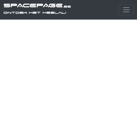
SPACEPAGE
.be
Ontdek het heelal!