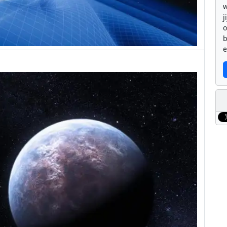
w
j
b
e