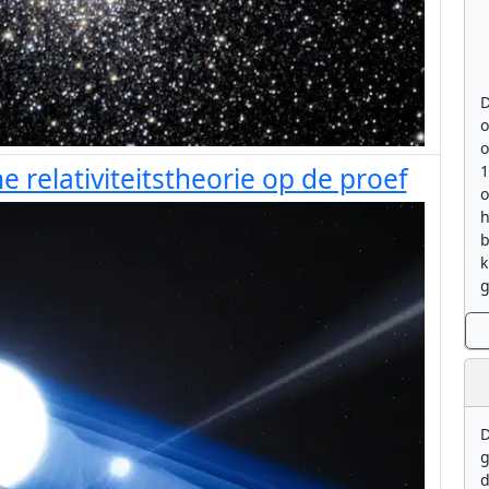
D
o
o
 relativiteitstheorie op de proef
h
b
k
g
D
g
d