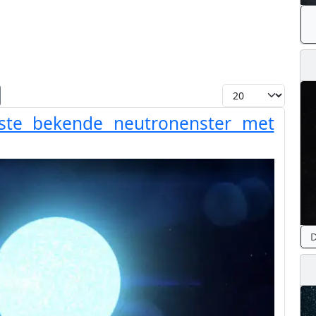
Toon #
te bekende neutronenster met
D