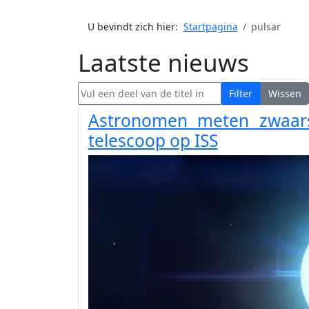
U bevindt zich hier:
Startpagina
pulsar
Laatste nieuws
Vul een deel van de titel in
Filter
Wissen
Astronomen meten zwaars
telescoop op ISS