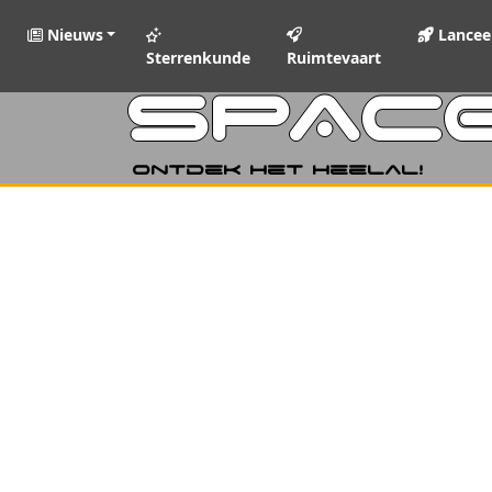
Nieuws
Lancee
Sterrenkunde
Ruimtevaart
SPAC
Ontdek het heelal!