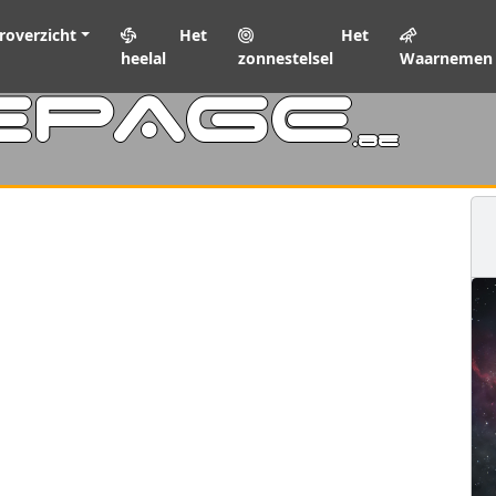
roverzicht
Het
Het
heelal
zonnestelsel
Waarnemen
EPAGE
.be