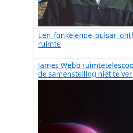
Een fonkelende pulsar onth
ruimte
James Webb ruimtetelescoo
de samenstelling niet te ver