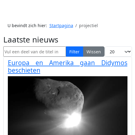
U bevindt zich hier:
Startpagina
projectiel
Laatste nieuws
Vul een deel van de titel in
Toon #
Filter
Wissen
Europa en Amerika gaan Didymos
beschieten