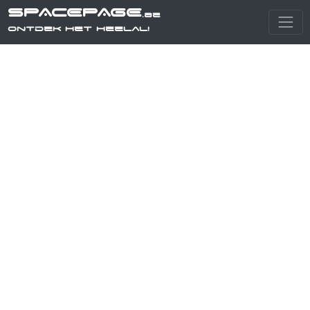
SPACEPAGE
.be
Ontdek het heelal!