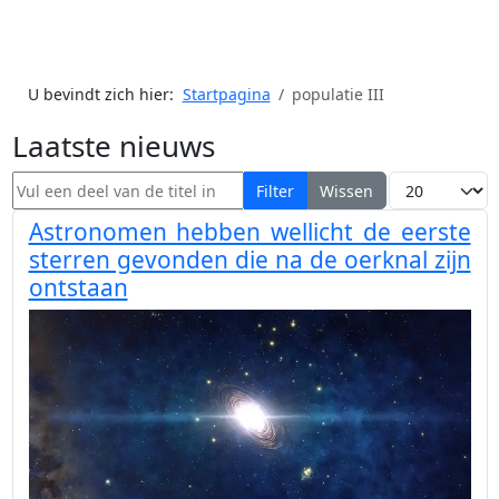
U bevindt zich hier:
Startpagina
populatie III
Laatste nieuws
Vul een deel van de titel in
Toon #
Filter
Wissen
Astronomen hebben wellicht de eerste
sterren gevonden die na de oerknal zijn
ontstaan