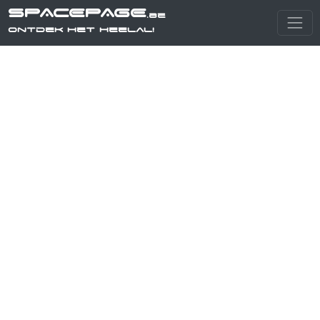
SPACEPAGE
.be
Ontdek het heelal!