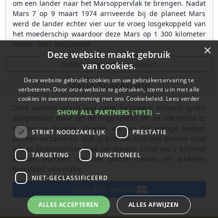
om een lander naar het Marsoppervlak te brengen. Nadat
Mars 7 op 9 maart 1974 arriveerde bij de planeet Mars
werd de lander echter vier uur te vroeg losgekoppeld van
het moederschip waardoor deze Mars op 1 300 kilometer
mistte. Foto: Roscosmos
×
Deze website maakt gebruik
Ontdek meer gebeurtenissen
van cookies.
Deze website gebruikt cookies om uw gebruikerservaring te
Steun Spacepage
verbeteren. Door onze website te gebruiken, stemt u in met alle
cookies in overeenstemming met ons Cookiebeleid.
Lees verder
Deze website wordt aan onze bezoekers blijvend gratis
SHOW ALL PARTNERS
(1913) →
aangeboden maar om de hoge kosten om de site online te
houden te drukken moeten we wel het nodige budget
STRIKT NOODZAKELIJK
PRESTATIE
kunnen verzamelen. Ook jij kunt uw bijdrage leveren door
ons te ondersteunen met uw donatie zodat we u blijvend
TARGETING
FUNCTIONEEL
kunnen voorzien van het laatste nieuws en artikelen
boordevol informatie.
NIET-GECLASSIFICEERD
Steun deze website
ALLES ACCEPTEREN
ALLES AFWIJZEN