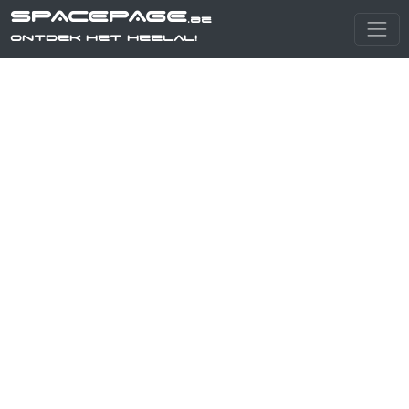
SPACEPAGE
.be
Ontdek het heelal!