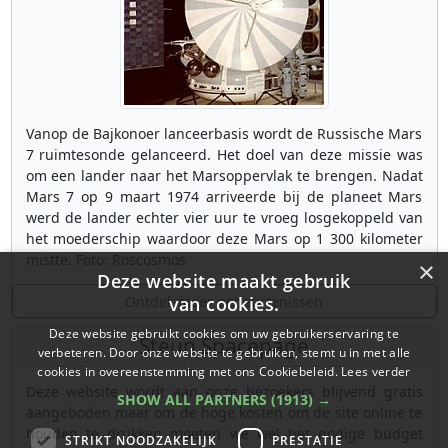
Vanop de Bajkonoer lanceerbasis wordt de Russische Mars
7 ruimtesonde gelanceerd. Het doel van deze missie was
om een lander naar het Marsoppervlak te brengen. Nadat
Mars 7 op 9 maart 1974 arriveerde bij de planeet Mars
werd de lander echter vier uur te vroeg losgekoppeld van
het moederschip waardoor deze Mars op 1 300 kilometer
mistte. Foto: Roscosmos
×
Deze website maakt gebruik
Ontdek meer gebeurtenissen
van cookies.
Deze website gebruikt cookies om uw gebruikerservaring te
Steun Spacepage
verbeteren. Door onze website te gebruiken, stemt u in met alle
cookies in overeenstemming met ons Cookiebeleid.
Lees verder
Deze website wordt aan onze bezoekers blijvend gratis
SHOW ALL PARTNERS
(1913) →
aangeboden maar om de hoge kosten om de site online te
houden te drukken moeten we wel het nodige budget
STRIKT NOODZAKELIJK
PRESTATIE