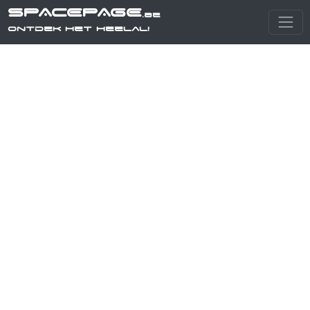
SPACEPAGE
.be
Ontdek het heelal!