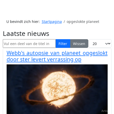
U bevindt zich hier:
Startpagina
opgeslokte planeet
Laatste nieuws
Vul een deel van de titel in
Toon #
Filter
Wissen
Webb's autopsie van planeet opgeslokt
door ster levert verrassing op