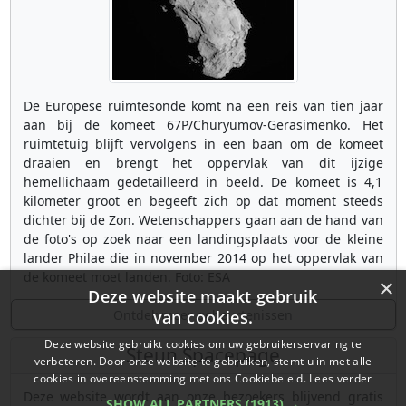
De Europese ruimtesonde komt na een reis van tien jaar
aan bij de komeet 67P/Churyumov-Gerasimenko. Het
ruimtetuig blijft vervolgens in een baan om de komeet
draaien en brengt het oppervlak van dit ijzige
hemellichaam gedetailleerd in beeld. De komeet is 4,1
kilometer groot en begeeft zich op dat moment steeds
dichter bij de Zon. Wetenschappers gaan aan de hand van
de foto's op zoek naar een landingsplaats voor de kleine
lander Philae die in november 2014 op het oppervlak van
de komeet moet landen. Foto: ESA
×
Deze website maakt gebruik
Ontdek meer gebeurtenissen
van cookies.
Deze website gebruikt cookies om uw gebruikerservaring te
Steun Spacepage
verbeteren. Door onze website te gebruiken, stemt u in met alle
cookies in overeenstemming met ons Cookiebeleid.
Lees verder
Deze website wordt aan onze bezoekers blijvend gratis
SHOW ALL PARTNERS
(1913) →