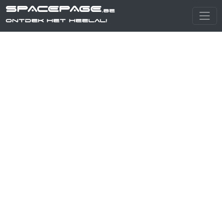
SPACEPAGE
.be
Ontdek het heelal!