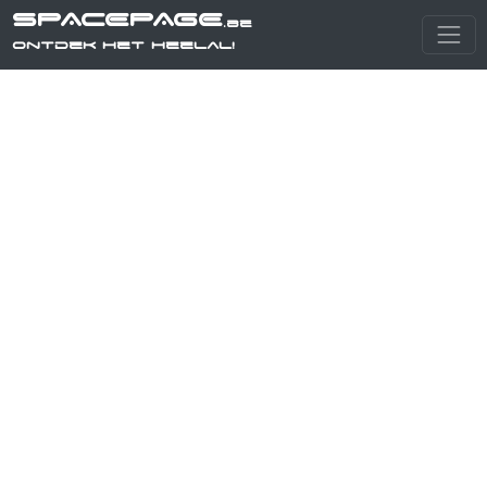
SPACEPAGE
.be
Ontdek het heelal!