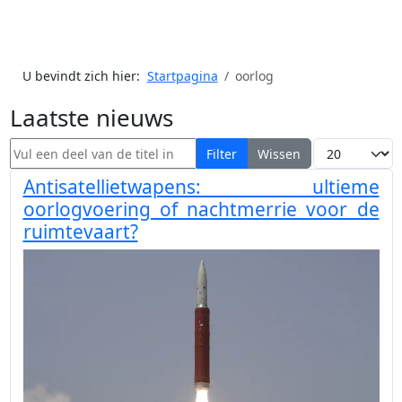
U bevindt zich hier:
Startpagina
oorlog
Laatste nieuws
Vul een deel van de titel in
Toon #
Filter
Wissen
Antisatellietwapens: ultieme
oorlogvoering of nachtmerrie voor de
ruimtevaart?