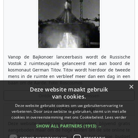
Vanop de Bajkonoer lanceerbasis wordt de Russische
Vostok 2 ruimtecapsule gelanceerd met aan boord de
kosmonaut German Titov. Titov wordt hierdoor de tweede
mens in de ruimte en verbleef meer dan een dag in een
baan om de Aarde. Foto: Roscosmos
×
Deze website maakt gebruik
Ontdek meer gebeurtenissen
van cookies.
Deze website gebruikt cookies om uw gebruikerservaring te
Steun Spacepage
verbeteren. Door onze website te gebruiken, stemt u in met alle
cookies in overeenstemming met ons Cookiebeleid.
Lees verder
Deze website wordt aan onze bezoekers blijvend gratis
SHOW ALL PARTNERS
(1913) →
aangeboden maar om de hoge kosten om de site online te
houden te drukken moeten we wel het nodige budget