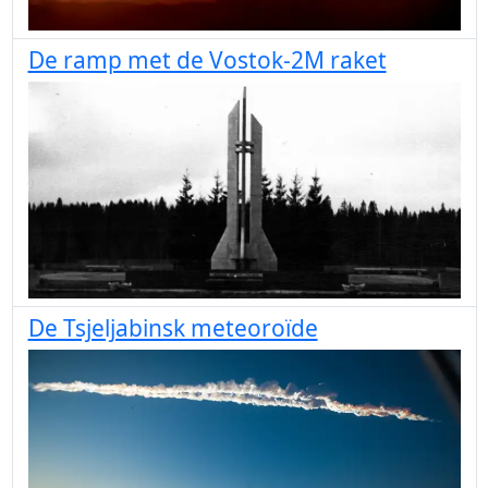
De ramp met de Vostok-2M raket
De Tsjeljabinsk meteoroïde