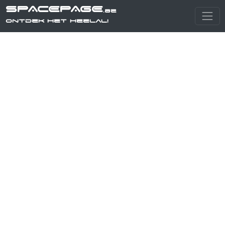
SPACEPAGE
.be
Ontdek het heelal!