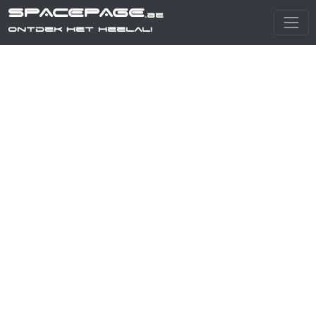
SPACEPAGE
.be
Ontdek het heelal!