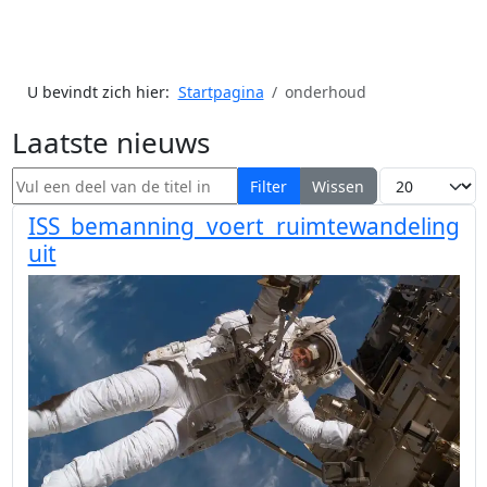
U bevindt zich hier:
Startpagina
onderhoud
Laatste nieuws
Vul een deel van de titel in
Toon #
Filter
Wissen
ISS bemanning voert ruimtewandeling
uit