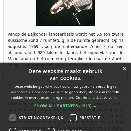
Vanop de Bajkonoer lanceerbasis wordt het 5,9 ton zware
Russische Zond 7 ruimtetuig in de ruimte gebracht. Op 11
augustus 1969 vloog de onbemande Zond 7 op een
afstand van 1 980 kilometer langs het oppervlak van de
Maan waarna het ruimtetuig terugkeerde naar de Aarde
en op 14 augustus 1969 landt in Kazachstan.
×
Deze website maakt gebruik
Ontdek meer gebeurtenissen
van cookies.
Deze website gebruikt cookies om uw gebruikerservaring te
Steun Spacepage
verbeteren. Door onze website te gebruiken, stemt u in met alle
cookies in overeenstemming met ons Cookiebeleid.
Lees verder
Deze website wordt aan onze bezoekers blijvend gratis
SHOW ALL PARTNERS
(1913) →
aangeboden maar om de hoge kosten om de site online te
houden te drukken moeten we wel het nodige budget
STRIKT NOODZAKELIJK
PRESTATIE
kunnen verzamelen. Ook jij kunt uw bijdrage leveren door
ons te ondersteunen met uw donatie zodat we u blijvend