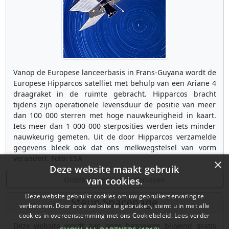
Vanop de Europese lanceerbasis in Frans-Guyana wordt de
Europese Hipparcos satelliet met behulp van een Ariane 4
draagraket in de ruimte gebracht. Hipparcos bracht
tijdens zijn operationele levensduur de positie van meer
dan 100 000 sterren met hoge nauwkeurigheid in kaart.
Iets meer dan 1 000 000 sterposities werden iets minder
nauwkeurig gemeten. Uit de door Hipparcos verzamelde
gegevens bleek ook dat ons melkwegstelsel van vorm
verandert. Foto: ESA
×
Deze website maakt gebruik
Ontdek meer gebeurtenissen
van cookies.
Deze website gebruikt cookies om uw gebruikerservaring te
Steun Spacepage
verbeteren. Door onze website te gebruiken, stemt u in met alle
cookies in overeenstemming met ons Cookiebeleid.
Lees verder
Deze website wordt aan onze bezoekers blijvend gratis