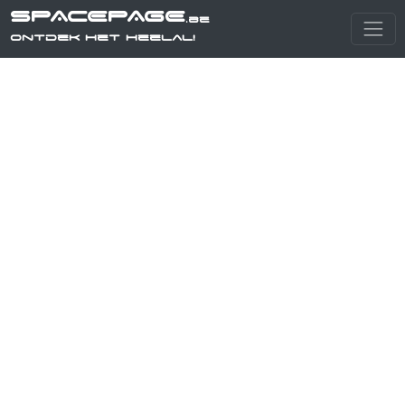
SPACEPAGE
.be
Ontdek het heelal!