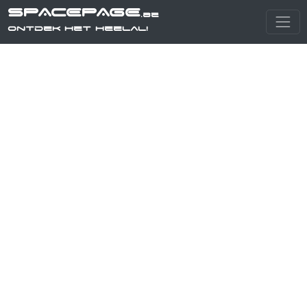
SPACEPAGE
.be
Ontdek het heelal!