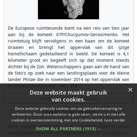
De Europese ruimtesonde komt na een reis van tien jaar
aan bij de komeet 67P/Churyumov-Gerasimenko. Het
ruimtetuig blijft vervolgens in een baan om de komeet
draaien en brengt het oppervlak van dit ijzige
hemellichaam gedetailleerd in beeld. De komeet is 4,1
kilometer groot en begeeft zich op dat moment steeds
dichter bij de Zon. Wetenschappers gaan aan de hand van
de foto's op zoek naar een landingsplaats voor de kleine
lander Philae die in november 2014 op het oppervlak van
de komeet moet landen. Foto: ESA
×
Deze website maakt gebruik
Ontdek meer gebeurtenissen
van cookies.
Deze website gebruikt cookies om uw gebruikerservaring te
Steun Spacepage
verbeteren. Door onze website te gebruiken, stemt u in met alle
cookies in overeenstemming met ons Cookiebeleid.
Lees verder
Deze website wordt aan onze bezoekers blijvend gratis
SHOW ALL PARTNERS
(1913) →
aangeboden maar om de hoge kosten om de site online te