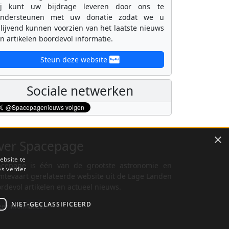
ij kunt uw bijdrage leveren door ons te
ondersteunen met uw donatie zodat we u
lijvend kunnen voorzien van het laatste nieuws
n artikelen boordevol informatie.
Steun deze website
Sociale netwerken
×
ver Spacepage
ebsite te
cepage is één van de grootste astronomie en
es verder
mtevaart gerelateerde website uit de Lage Landen
rdevol artikelen en actueel nieuws.
NIET-GECLASSIFICEERD
er informatie...