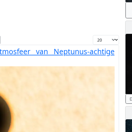
Toon #
mosfeer van Neptunus-achtige
D