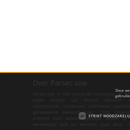
Over Parsec vzw
Deze web
Parsec vzw is een non-profit vereniging uit Be
gebruike
welke bestaat uit diverse websites o
sterrenkunde, ruimtevaart, ruimteweer, poollich
gerelateerde wetenschappen. Onze organisa
STRIKT NOODZAKELI
promoot deze wetenschappelijke takken op 
wereldwijde web via websites zoals deze. O