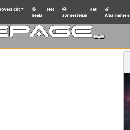
roverzicht
Het
Het
heelal
zonnestelsel
Waarnemen
EPAGE
.be