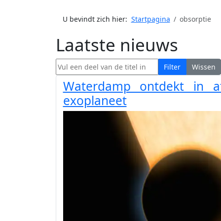
U bevindt zich hier:
Startpagina
obsorptie
Laatste nieuws
Vul een deel van de titel in
Filter
Wissen
Waterdamp ontdekt in at
exoplaneet