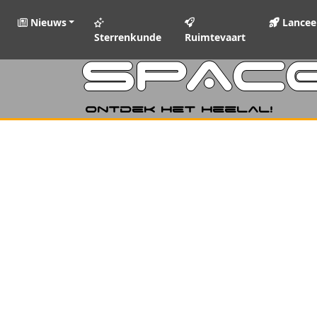
Nieuws
Lancee
Sterrenkunde
Ruimtevaart
SPAC
Ontdek het heelal!