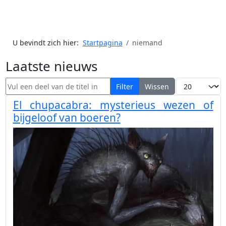
U bevindt zich hier:
Startpagina
niemand
Laatste nieuws
Vul een deel van de titel in
Toon #
Filter
Wissen
El chupacabra: mysterieus wezen of
bijgeloof van boeren?