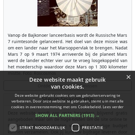
Vanop de Bajkonoer lanceerbasis wordt de Russische Mars
7 ruimtesonde gelanceerd. Het doel van deze missie was
om een lander naar het Marsoppervlak te brengen. Nadat
Mars 7 op 9 maart 1974 arriveerde bij de planeet Mars
werd de lander echter vier uur te vroeg losgekoppeld van
het moederschip waardoor deze Mars op 1 300 kilometer
mistte. Foto: Roscosmos
×
Deze website maakt gebruik
Ontdek meer gebeurtenissen
van cookies.
Deze website gebruikt cookies om uw gebruikerservaring te
Steun Spacepage
verbeteren. Door onze website te gebruiken, stemt u in met alle
cookies in overeenstemming met ons Cookiebeleid.
Lees verder
Deze website wordt aan onze bezoekers blijvend gratis
SHOW ALL PARTNERS
(1913) →
aangeboden maar om de hoge kosten om de site online te
houden te drukken moeten we wel het nodige budget
STRIKT NOODZAKELIJK
PRESTATIE
kunnen verzamelen. Ook jij kunt uw bijdrage leveren door