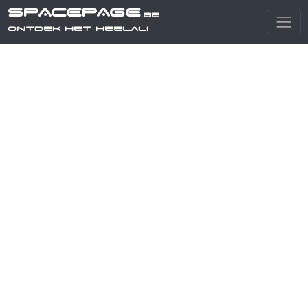
SPACEPAGE
.be
Ontdek het heelal!