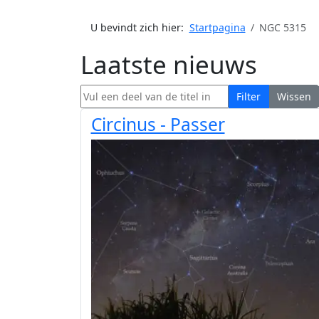
U bevindt zich hier:
Startpagina
NGC 5315
Laatste nieuws
Vul een deel van de titel in
Filter
Wissen
Circinus - Passer