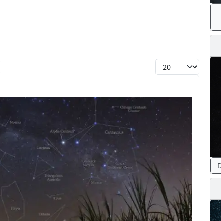
Toon #
D