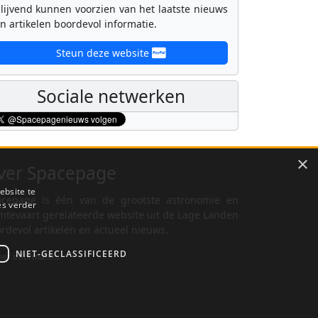
lijvend kunnen voorzien van het laatste nieuws
n artikelen boordevol informatie.
Steun deze website
Sociale netwerken
×
ver Spacepage
ebsite te
cepage is één van de grootste astronomie en
es verder
mtevaart gerelateerde website uit de Lage Landen
rdevol artikelen en actueel nieuws.
NIET-GECLASSIFICEERD
er informatie...