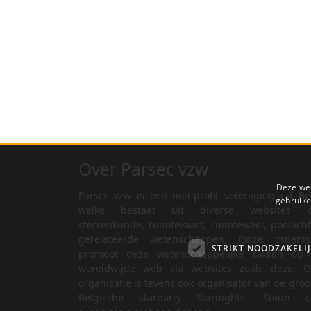
Over Parsec vzw
Deze web
Parsec vzw is een non-profit vereniging uit Be
gebruike
welke bestaat uit diverse websites o
sterrenkunde, ruimtevaart, ruimteweer, poollich
gerelateerde wetenschappen. Onze organisa
STRIKT NOODZAKELI
promoot deze wetenschappelijke takken op 
wereldwijde web via websites zoals deze. O
organisatie is tevens ook organisator van de groo
Belgische starparty Starnights. Steun o