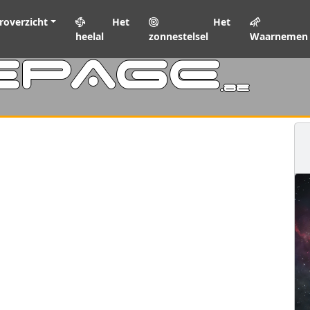
roverzicht
Het
Het
heelal
zonnestelsel
Waarnemen
EPAGE
.be