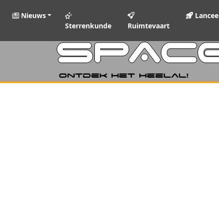
Nieuws
Lancee
Sterrenkunde
Ruimtevaart
SPAC
Ontdek het heelal!