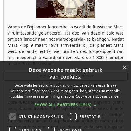
Vanop de Bajkonoer lanceerbasis wordt de Russische Mars
7 ruimtesonde gelanceerd. Het doel van deze missie was
om een lander naar het Marsoppervlak te brengen. Nadat
Mars 7 op 9 maart 1974 arriveerde bij de planeet Mars
werd de lander echter vier uur te vroeg losgekoppeld van
het moederschip waardoor deze Mars op 1 300 kilometer
mistte. Foto: Roscosmos
×
Deze website maakt gebruik
Ontdek meer gebeurtenissen
van cookies.
Deze website gebruikt cookies om uw gebruikerservaring te
Steun Spacepage
verbeteren. Door onze website te gebruiken, stemt u in met alle
cookies in overeenstemming met ons Cookiebeleid.
Lees verder
Deze website wordt aan onze bezoekers blijvend gratis
SHOW ALL PARTNERS
(1913) →
aangeboden maar om de hoge kosten om de site online te
houden te drukken moeten we wel het nodige budget
STRIKT NOODZAKELIJK
PRESTATIE
kunnen verzamelen. Ook jij kunt uw bijdrage leveren door
ons te ondersteunen met uw donatie zodat we u blijvend
TARGETING
FUNCTIONEEL