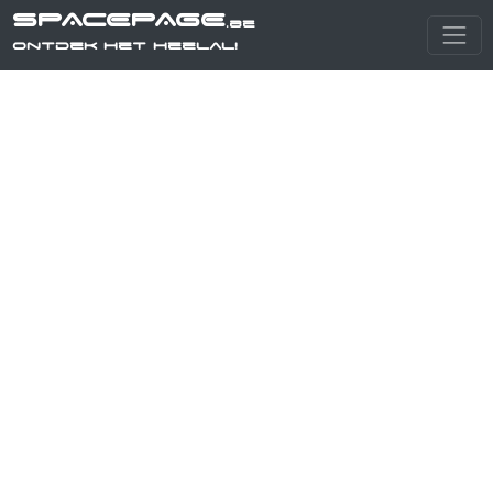
SPACEPAGE
.be
Ontdek het heelal!