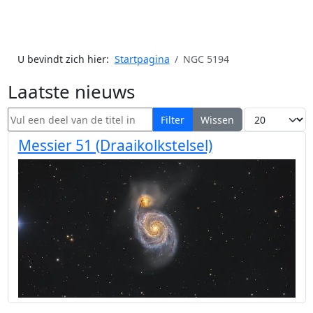
U bevindt zich hier:
Startpagina
NGC 5194
Laatste nieuws
Vul een deel van de titel in
Toon #
Filter
Wissen
Messier 51 (Draaikolkstelsel)