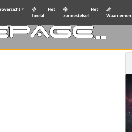
roverzicht
Het
Het
heelal
zonnestelsel
Waarnemen
EPAGE
.be