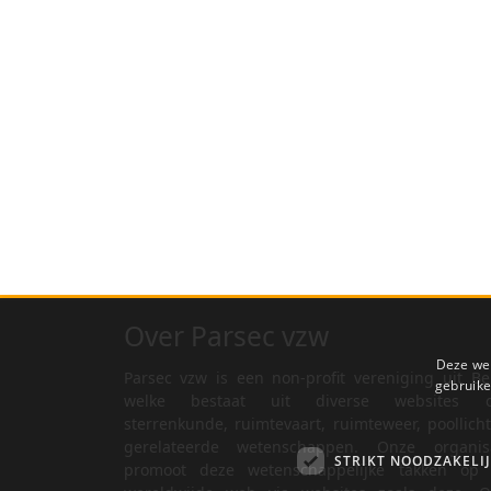
Over Parsec vzw
Deze web
Parsec vzw is een non-profit vereniging uit Be
gebruike
welke bestaat uit diverse websites o
sterrenkunde, ruimtevaart, ruimteweer, poollich
gerelateerde wetenschappen. Onze organisa
STRIKT NOODZAKELI
promoot deze wetenschappelijke takken op 