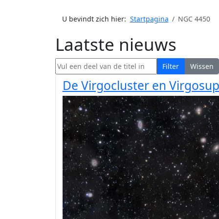
U bevindt zich hier:
Startpagina
NGC 4450
Laatste nieuws
Vul een deel van de titel in
Filter
Wissen
De Virgocluster en Virgosup