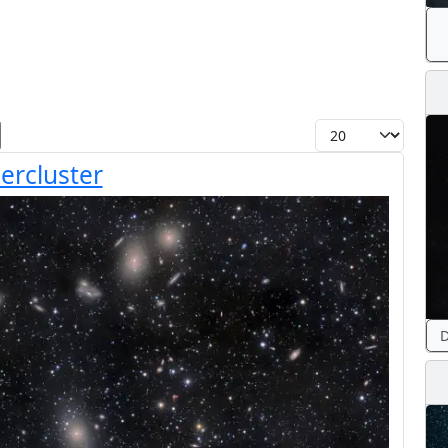
Toon #
ercluster
D