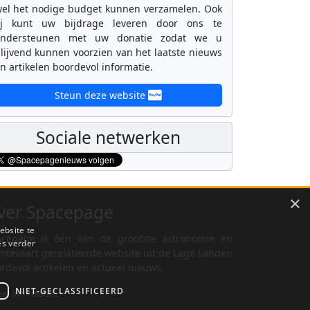
el het nodige budget kunnen verzamelen. Ook
ij kunt uw bijdrage leveren door ons te
ondersteunen met uw donatie zodat we u
lijvend kunnen voorzien van het laatste nieuws
n artikelen boordevol informatie.
Steun deze website
Sociale netwerken
×
ver Spacepage
ebsite te
cepage is één van de grootste astronomie en
es verder
mtevaart gerelateerde website uit de Lage Landen
rdevol artikelen en actueel nieuws.
NIET-GECLASSIFICEERD
er informatie...