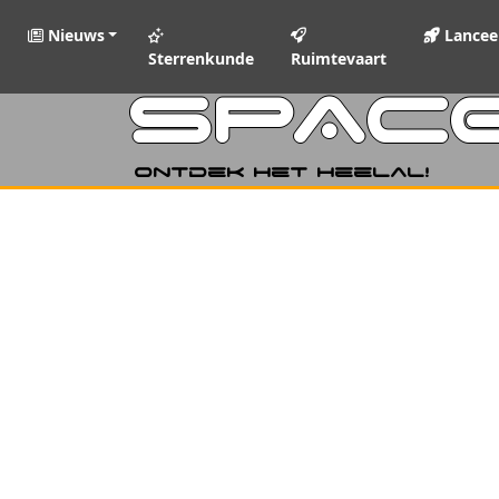
Nieuws
Lancee
Sterrenkunde
Ruimtevaart
SPAC
Ontdek het heelal!