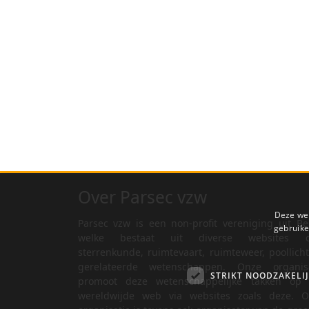
Over Parsec vzw
Deze web
Parsec vzw is een non-profit vereniging uit Be
gebruike
welke bestaat uit diverse websites o
sterrenkunde, ruimtevaart, ruimteweer, poollich
gerelateerde wetenschappen. Onze organisa
STRIKT NOODZAKELI
promoot deze wetenschappelijke takken op 
wereldwijde web via websites zoals deze. O