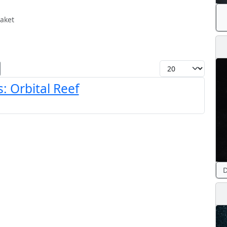
aket
Toon #
: Orbital Reef
D