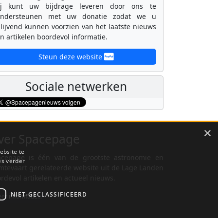
ij kunt uw bijdrage leveren door ons te
ondersteunen met uw donatie zodat we u
lijvend kunnen voorzien van het laatste nieuws
n artikelen boordevol informatie.
Steun deze website
Sociale netwerken
×
ver Spacepage
ebsite te
cepage is één van de grootste astronomie en
es verder
mtevaart gerelateerde website uit de Lage Landen
rdevol artikelen en actueel nieuws.
NIET-GECLASSIFICEERD
er informatie...