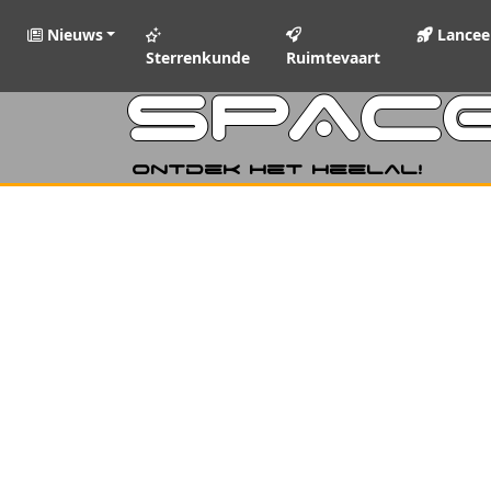
Nieuws
Lancee
Sterrenkunde
Ruimtevaart
SPAC
Ontdek het heelal!