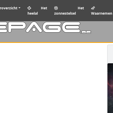
roverzicht
Het
Het
heelal
zonnestelsel
Waarnemen
EPAGE
.be