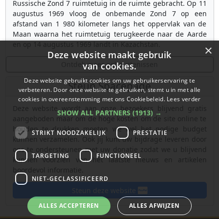
Russische Zond 7 ruimtetuig in de ruimte gebracht. Op 11
augustus 1969 vloog de onbemande Zond 7 op een
afstand van 1 980 kilometer langs het oppervlak van de
Maan waarna het ruimtetuig terugkeerde naar de Aarde
en op 14 augustus 1969 landt in Kazachstan.
×
Deze website maakt gebruik
Ontdek meer gebeurtenissen
van cookies.
Deze website gebruikt cookies om uw gebruikerservaring te
Steun Spacepage
verbeteren. Door onze website te gebruiken, stemt u in met alle
cookies in overeenstemming met ons Cookiebeleid.
Lees verder
Deze website wordt aan onze bezoekers blijvend gratis
SHOW ALL PARTNERS
(1913) →
aangeboden maar om de hoge kosten om de site online te
houden te drukken moeten we wel het nodige budget
STRIKT NOODZAKELIJK
PRESTATIE
kunnen verzamelen. Ook jij kunt uw bijdrage leveren door
ons te ondersteunen met uw donatie zodat we u blijvend
TARGETING
FUNCTIONEEL
kunnen voorzien van het laatste nieuws en artikelen
boordevol informatie.
NIET-GECLASSIFICEERD
Steun deze website
ALLES ACCEPTEREN
ALLES AFWIJZEN