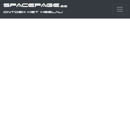
SPACEPAGE
.be
Ontdek het heelal!