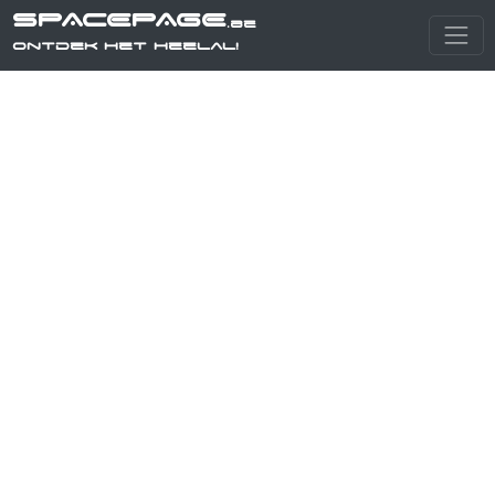
SPACEPAGE
.be
Ontdek het heelal!