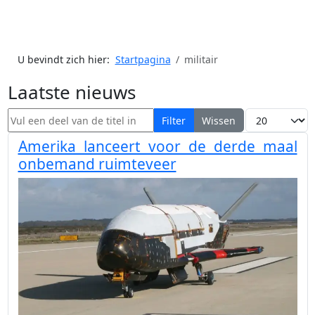
U bevindt zich hier:
Startpagina
militair
Laatste nieuws
Vul een deel van de titel in
Toon #
Filter
Wissen
Amerika lanceert voor de derde maal
onbemand ruimteveer