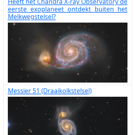
Heeft het Chandra X-ray Observatory de
eerste exoplaneet ontdekt buiten het
Melkwegstelsel?
Messier 51 (Draaikolkstelsel)