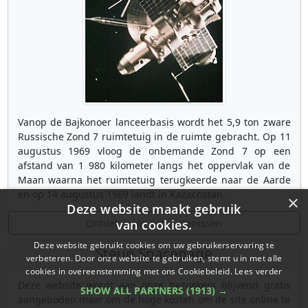
Vanop de Bajkonoer lanceerbasis wordt het 5,9 ton zware
Russische Zond 7 ruimtetuig in de ruimte gebracht. Op 11
augustus 1969 vloog de onbemande Zond 7 op een
afstand van 1 980 kilometer langs het oppervlak van de
Maan waarna het ruimtetuig terugkeerde naar de Aarde
en op 14 augustus 1969 landt in Kazachstan.
×
Deze website maakt gebruik
Ontdek meer gebeurtenissen
van cookies.
Deze website gebruikt cookies om uw gebruikerservaring te
Steun Spacepage
verbeteren. Door onze website te gebruiken, stemt u in met alle
cookies in overeenstemming met ons Cookiebeleid.
Lees verder
Deze website wordt aan onze bezoekers blijvend gratis
SHOW ALL PARTNERS
(1913) →
aangeboden maar om de hoge kosten om de site online te