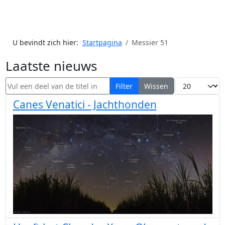
U bevindt zich hier:
Startpagina
Messier 51
Laatste nieuws
Vul een deel van de titel in
Toon #
Filter
Wissen
Canes Venatici - Jachthonden