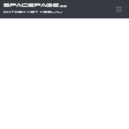
SPACEPAGE
.be
Ontdek het heelal!