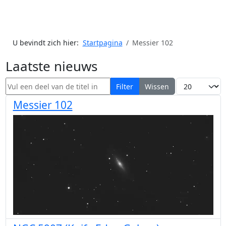
U bevindt zich hier:
Startpagina
Messier 102
Laatste nieuws
Vul een deel van de titel in
Toon #
Filter
Wissen
Messier 102