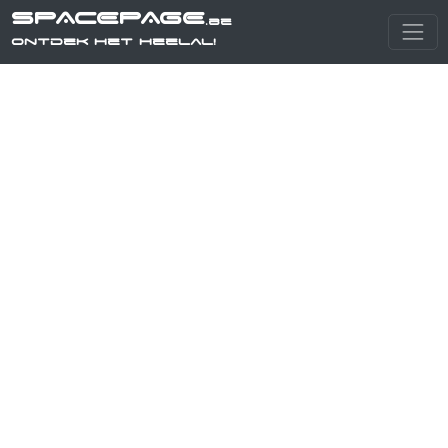
SPACEPAGE
.be
Ontdek het heelal!