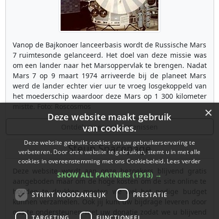
Vanop de Bajkonoer lanceerbasis wordt de Russische Mars
7 ruimtesonde gelanceerd. Het doel van deze missie was
om een lander naar het Marsoppervlak te brengen. Nadat
Mars 7 op 9 maart 1974 arriveerde bij de planeet Mars
werd de lander echter vier uur te vroeg losgekoppeld van
het moederschip waardoor deze Mars op 1 300 kilometer
mistte. Foto: Roscosmos
×
Deze website maakt gebruik
Ontdek meer gebeurtenissen
van cookies.
Deze website gebruikt cookies om uw gebruikerservaring te
Steun Spacepage
verbeteren. Door onze website te gebruiken, stemt u in met alle
cookies in overeenstemming met ons Cookiebeleid.
Lees verder
Deze website wordt aan onze bezoekers blijvend gratis
SHOW ALL PARTNERS
(1913) →
aangeboden maar om de hoge kosten om de site online te
houden te drukken moeten we wel het nodige budget
STRIKT NOODZAKELIJK
PRESTATIE
kunnen verzamelen. Ook jij kunt uw bijdrage leveren door
ons te ondersteunen met uw donatie zodat we u blijvend
TARGETING
FUNCTIONEEL