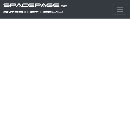
SPACEPAGE
.be
Ontdek het heelal!