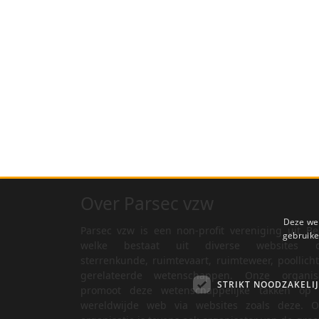
Over Parsec vzw
Deze web
Parsec vzw is een non-profit vereniging uit Be
gebruike
welke bestaat uit diverse websites o
sterrenkunde, ruimtevaart, ruimteweer, poollich
gerelateerde wetenschappen. Onze organisa
STRIKT NOODZAKELI
promoot deze wetenschappelijke takken op 
wereldwijde web via websites zoals deze. O