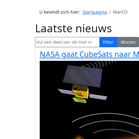
U bevindt zich hier:
Startpagina
MarCO
Laatste nieuws
Vul een deel van de titel in
Filter
Wissen
NASA gaat CubeSats naar M