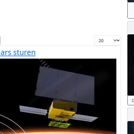
Toon #
ars sturen
D