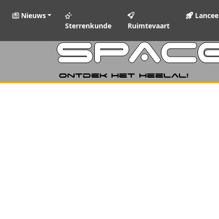
Nieuws
Lancee
Sterrenkunde
Ruimtevaart
SPAC
Ontdek het heelal!