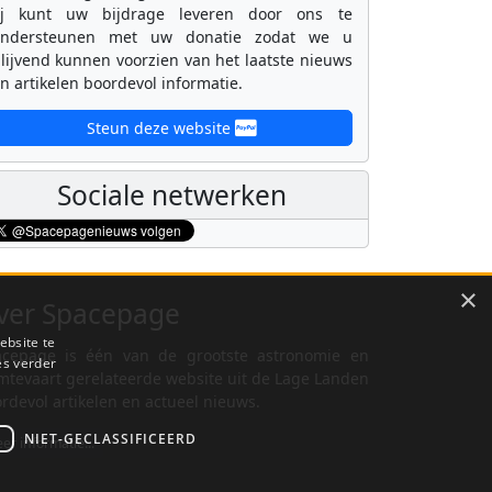
ij kunt uw bijdrage leveren door ons te
ondersteunen met uw donatie zodat we u
lijvend kunnen voorzien van het laatste nieuws
n artikelen boordevol informatie.
Steun deze website
Sociale netwerken
×
ver Spacepage
ebsite te
cepage is één van de grootste astronomie en
es verder
mtevaart gerelateerde website uit de Lage Landen
rdevol artikelen en actueel nieuws.
NIET-GECLASSIFICEERD
er informatie...