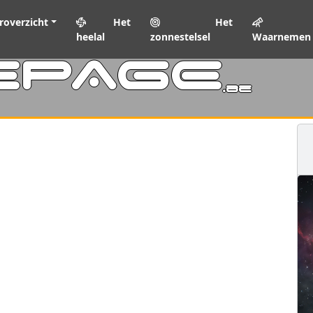
roverzicht
Het
Het
heelal
zonnestelsel
Waarnemen
EPAGE
.be