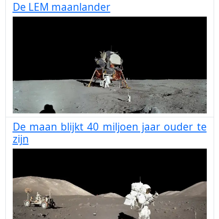
De LEM maanlander
De maan blijkt 40 miljoen jaar ouder te
zijn