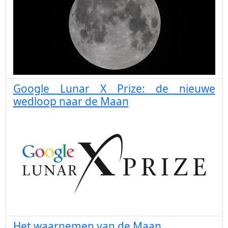
Google Lunar X Prize: de nieuwe
wedloop naar de Maan
Het waarnemen van de Maan