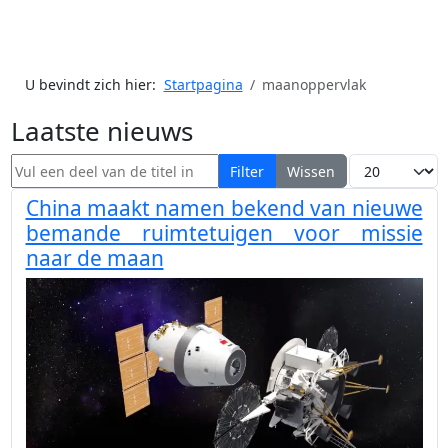
U bevindt zich hier:
Startpagina
maanoppervlak
Laatste nieuws
Vul een deel van de titel in
Toon #
Filter
Wissen
China maakt namen bekend van nieuwe
bemande ruimtetuigen voor missie
naar de maan