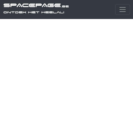
SPACEPAGE
.be
Ontdek het heelal!