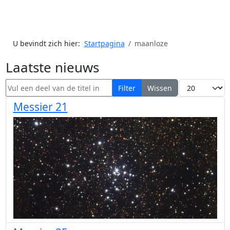
U bevindt zich hier:
Startpagina
maanloze
Laatste nieuws
Vul een deel van de titel in
Toon #
Filter
Wissen
Messier 21