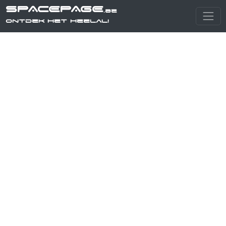
SPACEPAGE
.be
Ontdek het heelal!