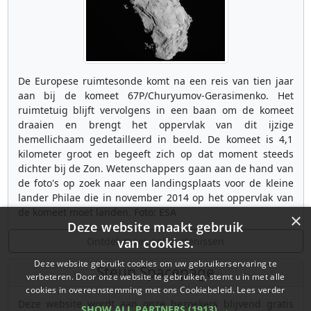
De Europese ruimtesonde komt na een reis van tien jaar
aan bij de komeet 67P/Churyumov-Gerasimenko. Het
ruimtetuig blijft vervolgens in een baan om de komeet
draaien en brengt het oppervlak van dit ijzige
hemellichaam gedetailleerd in beeld. De komeet is 4,1
kilometer groot en begeeft zich op dat moment steeds
dichter bij de Zon. Wetenschappers gaan aan de hand van
de foto's op zoek naar een landingsplaats voor de kleine
lander Philae die in november 2014 op het oppervlak van
de komeet moet landen. Foto: ESA
×
Deze website maakt gebruik
Ontdek meer gebeurtenissen
van cookies.
Deze website gebruikt cookies om uw gebruikerservaring te
Steun Spacepage
verbeteren. Door onze website te gebruiken, stemt u in met alle
cookies in overeenstemming met ons Cookiebeleid.
Lees verder
Deze website wordt aan onze bezoekers blijvend gratis
SHOW ALL PARTNERS
(1913) →