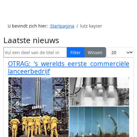
U bevindt zich hier:
Startpagina
lutz kayser
Laatste nieuws
Vul een deel van de titel in
Toon #
Filter
Wissen
OTRAG: 's werelds eerste commerciële
lanceerbedrijf