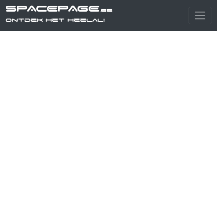
SPACEPAGE
.be
Ontdek het heelal!