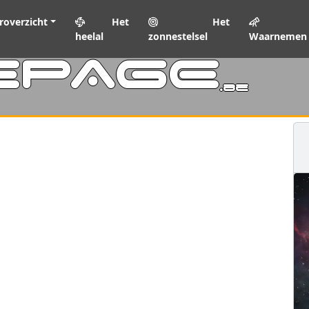
roverzicht
Het
Het
heelal
zonnestelsel
Waarnemen
EPAGE
.be