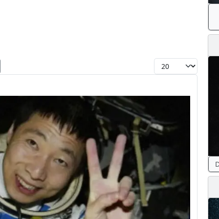
Toon #
D