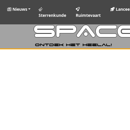
Nieuws
Lancee
Sterrenkunde
Ruimtevaart
SPAC
Ontdek het heelal!