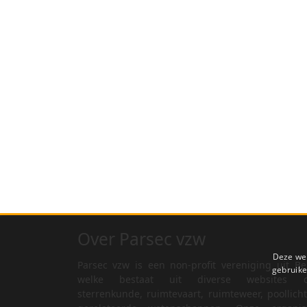
Over Parsec vzw
Deze web
Parsec vzw is een non-profit vereniging uit Be
gebruike
welke bestaat uit diverse websites o
sterrenkunde, ruimtevaart, ruimteweer, poollich