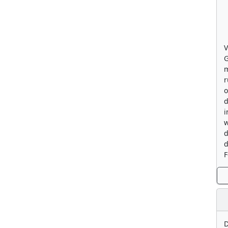
V
G
m
r
o
d
i
w
d
d
F
D