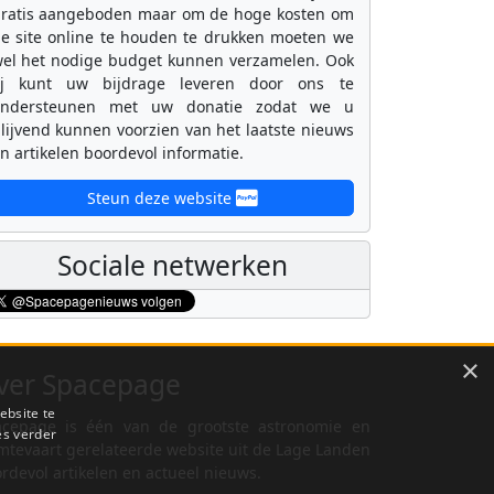
ratis aangeboden maar om de hoge kosten om
e site online te houden te drukken moeten we
el het nodige budget kunnen verzamelen. Ook
ij kunt uw bijdrage leveren door ons te
ondersteunen met uw donatie zodat we u
lijvend kunnen voorzien van het laatste nieuws
n artikelen boordevol informatie.
Steun deze website
Sociale netwerken
×
ver Spacepage
ebsite te
cepage is één van de grootste astronomie en
es verder
mtevaart gerelateerde website uit de Lage Landen
rdevol artikelen en actueel nieuws.