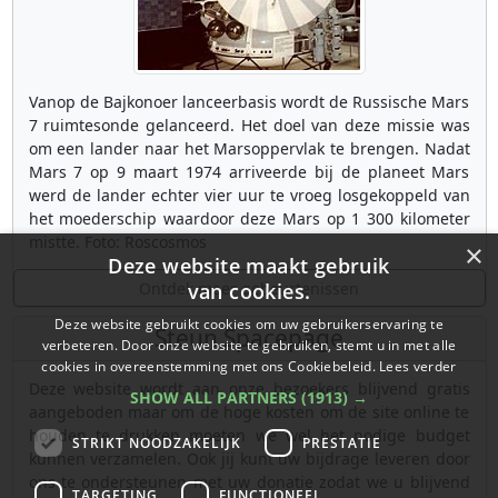
Vanop de Bajkonoer lanceerbasis wordt de Russische Mars
7 ruimtesonde gelanceerd. Het doel van deze missie was
om een lander naar het Marsoppervlak te brengen. Nadat
Mars 7 op 9 maart 1974 arriveerde bij de planeet Mars
werd de lander echter vier uur te vroeg losgekoppeld van
het moederschip waardoor deze Mars op 1 300 kilometer
mistte. Foto: Roscosmos
×
Deze website maakt gebruik
Ontdek meer gebeurtenissen
van cookies.
Deze website gebruikt cookies om uw gebruikerservaring te
Steun Spacepage
verbeteren. Door onze website te gebruiken, stemt u in met alle
cookies in overeenstemming met ons Cookiebeleid.
Lees verder
Deze website wordt aan onze bezoekers blijvend gratis
SHOW ALL PARTNERS
(1913) →
aangeboden maar om de hoge kosten om de site online te
houden te drukken moeten we wel het nodige budget
STRIKT NOODZAKELIJK
PRESTATIE
kunnen verzamelen. Ook jij kunt uw bijdrage leveren door
ons te ondersteunen met uw donatie zodat we u blijvend
TARGETING
FUNCTIONEEL