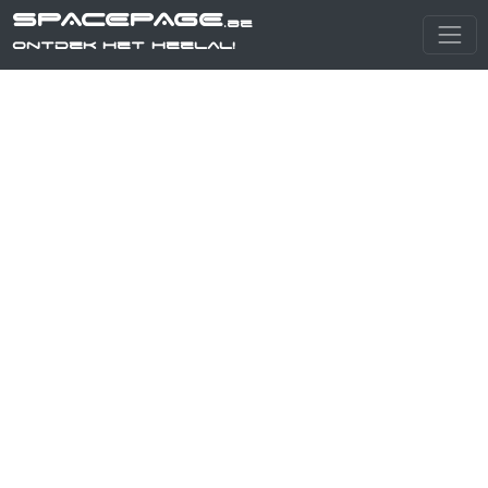
SPACEPAGE
.be
Ontdek het heelal!