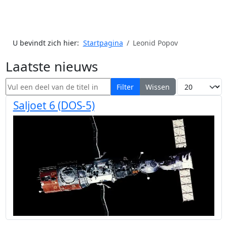
U bevindt zich hier:
Startpagina
Leonid Popov
Laatste nieuws
Vul een deel van de titel in
Toon #
Filter
Wissen
Saljoet 6 (DOS-5)