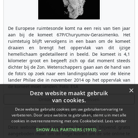
De Europese ruimtesonde komt na een reis van tien jaar
aan bij de komeet 67P/Churyumov-Gerasimenko. Het
ruimtetuig blijft vervolgens in een baan om de komeet
draaien en brengt het oppervlak van dit ijzige
hemellichaam gedetailleerd in beeld. De komeet is 4,1
kilometer groot en begeeft zich op dat moment steeds
dichter bij de Zon. Wetenschappers gaan aan de hand van
de foto's op zoek naar een landingsplaats voor de kleine
lander Philae die in november 2014 op het oppervlak van
de komeet moet landen. Foto: ESA
×
Deze website maakt gebruik
Ontdek meer gebeurtenissen
van cookies.
Deze website gebruikt cookies om uw gebruikerservaring te
Steun Spacepage
verbeteren. Door onze website te gebruiken, stemt u in met alle
cookies in overeenstemming met ons Cookiebeleid.
Lees verder
Deze website wordt aan onze bezoekers blijvend gratis
SHOW ALL PARTNERS
(1913) →
aangeboden maar om de hoge kosten om de site online te