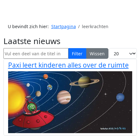
U bevindt zich hier:
Startpagina
leerkrachten
Laatste nieuws
Vul een deel van de titel in
Toon #
Filter
Wissen
Paxi leert kinderen alles over de ruimte