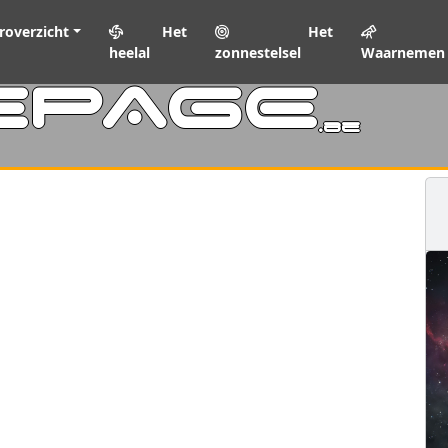
roverzicht
Het
Het
heelal
zonnestelsel
Waarnemen
EPAGE
.be