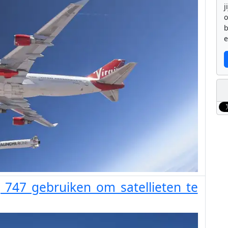
j
b
e
g 747 gebruiken om satellieten te