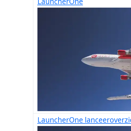
LauncherOne
LauncherOne lanceeroverzi