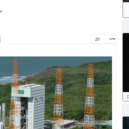
e
Toon #
D