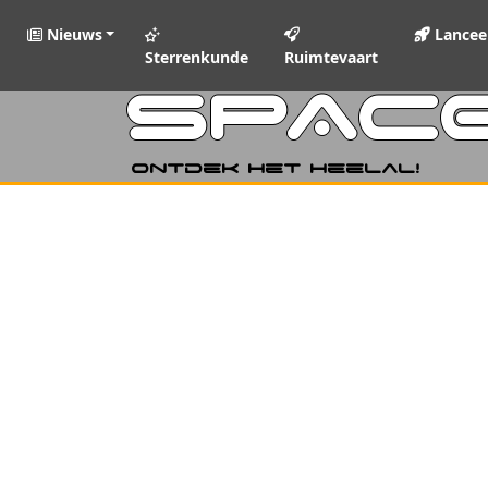
Nieuws
Lancee
Sterrenkunde
Ruimtevaart
SPAC
Ontdek het heelal!