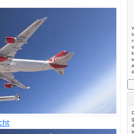
V
t
r
o
k
w
K
D
g
cht
d
w