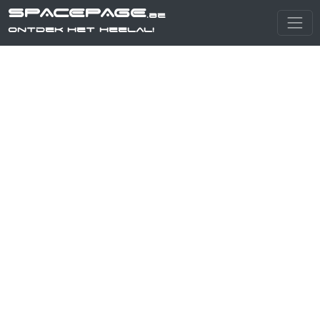
SPACEPAGE
.be
Ontdek het heelal!