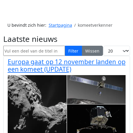
U bevindt zich hier:
Startpagina
komeetverkenner
Laatste nieuws
Vul een deel van de titel in
Toon #
Filter
Wissen
Europa gaat op 12 november landen op
een komeet (UPDATE)