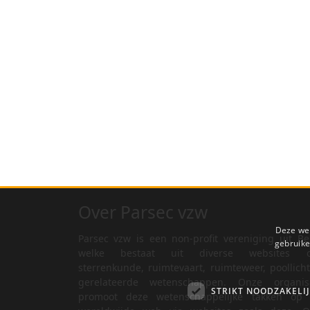
Over Parsec vzw
Deze web
Parsec vzw is een non-profit vereniging uit Be
gebruike
welke bestaat uit diverse websites o
sterrenkunde, ruimtevaart, ruimteweer, poollich
gerelateerde wetenschappen. Onze organisa
STRIKT NOODZAKELI
promoot deze wetenschappelijke takken op 