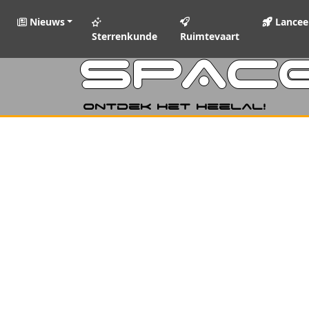
Nieuws
Lancee
Sterrenkunde
Ruimtevaart
SPAC
Ontdek het heelal!