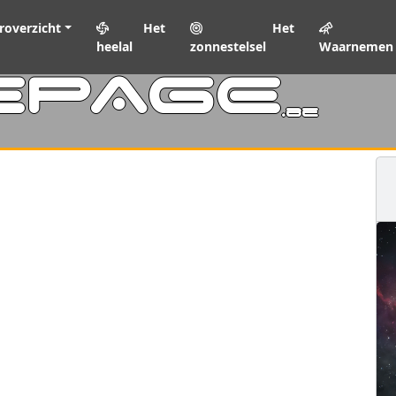
roverzicht
Het
Het
heelal
zonnestelsel
Waarnemen
EPAGE
.be