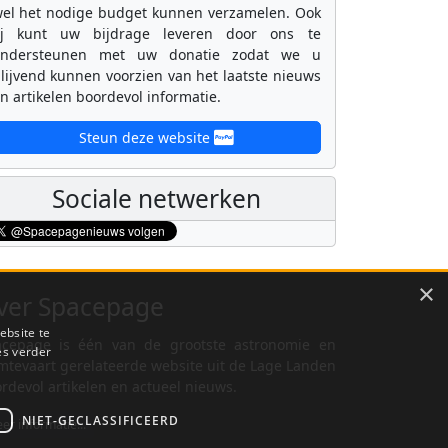
el het nodige budget kunnen verzamelen. Ook
ij kunt uw bijdrage leveren door ons te
ondersteunen met uw donatie zodat we u
lijvend kunnen voorzien van het laatste nieuws
n artikelen boordevol informatie.
Steun deze website
Sociale netwerken
×
ver Spacepage
ebsite te
cepage is één van de grootste astronomie en
es verder
mtevaart gerelateerde website uit de Lage Landen
rdevol artikelen en actueel nieuws.
NIET-GECLASSIFICEERD
er informatie...