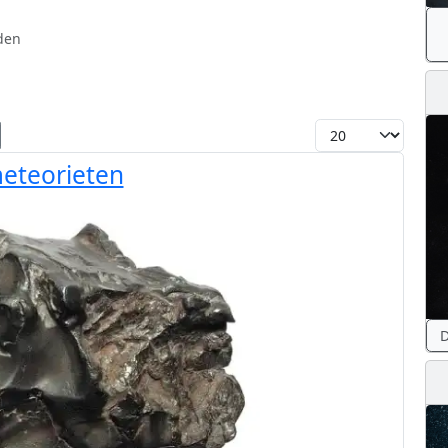
den
Toon #
meteorieten
D