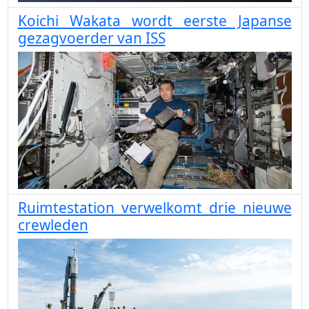
Koichi Wakata wordt eerste Japanse
gezagvoerder van ISS
Ruimtestation verwelkomt drie nieuwe
crewleden