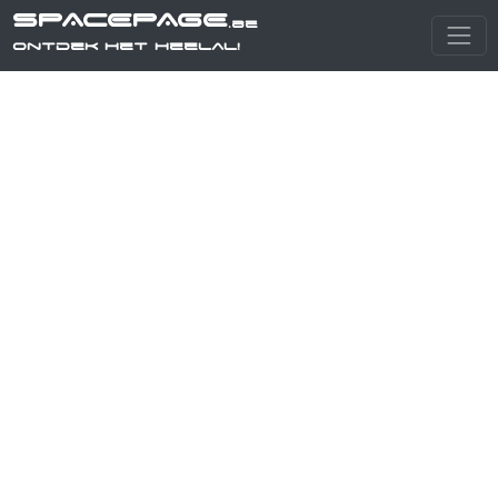
SPACEPAGE
.be
Ontdek het heelal!