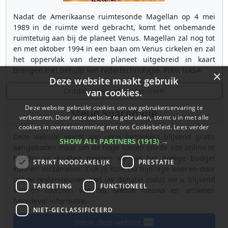
Nadat de Amerikaanse ruimtesonde Magellan op 4 mei
1989 in de ruimte werd gebracht, komt het onbemande
ruimtetuig aan bij de planeet Venus. Magellan zal nog tot
en met oktober 1994 in een baan om Venus cirkelen en zal
het oppervlak van deze planeet uitgebreid in kaart
brengen met behulp van radartechnologie. Foto: NASA
×
Deze website maakt gebruik
Ontdek meer gebeurtenissen
van cookies.
Deze website gebruikt cookies om uw gebruikerservaring te
Steun Spacepage
verbeteren. Door onze website te gebruiken, stemt u in met alle
cookies in overeenstemming met ons Cookiebeleid.
Lees verder
Deze website wordt aan onze bezoekers blijvend gratis
SHOW ALL PARTNERS
(1913) →
aangeboden maar om de hoge kosten om de site online te
houden te drukken moeten we wel het nodige budget
STRIKT NOODZAKELIJK
PRESTATIE
kunnen verzamelen. Ook jij kunt uw bijdrage leveren door
ons te ondersteunen met uw donatie zodat we u blijvend
TARGETING
FUNCTIONEEL
kunnen voorzien van het laatste nieuws en artikelen
boordevol informatie.
NIET-GECLASSIFICEERD
Steun deze website