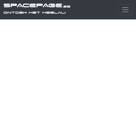
SPACEPAGE
.be
Ontdek het heelal!