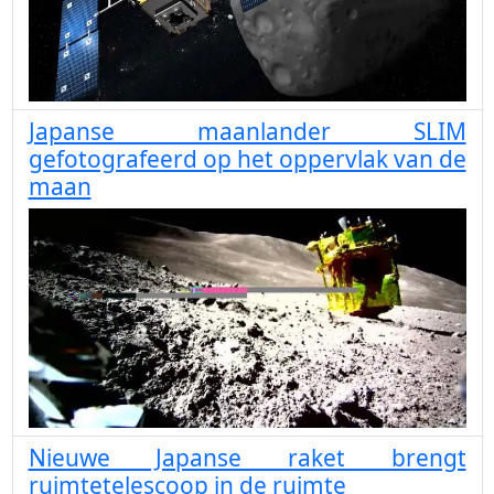
Japanse maanlander SLIM
gefotografeerd op het oppervlak van de
maan
Nieuwe Japanse raket brengt
ruimtetelescoop in de ruimte