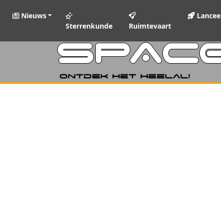
Nieuws
Lancee
Sterrenkunde
Ruimtevaart
SPAC
Ontdek het heelal!