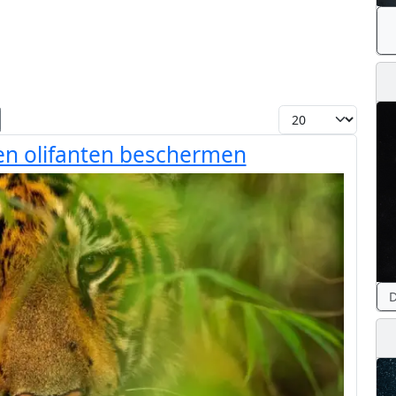
Toon #
 en olifanten beschermen
D