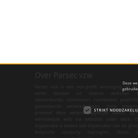
Over Parsec vzw
Deze web
Parsec vzw is een non-profit vereniging uit Be
gebruike
welke bestaat uit diverse websites o
sterrenkunde, ruimtevaart, ruimteweer, poollich
gerelateerde wetenschappen. Onze organisa
STRIKT NOODZAKELI
promoot deze wetenschappelijke takken op 
wereldwijde web via websites zoals deze. O
organisatie is tevens ook organisator van de groo
Belgische starparty Starnights. Steun o