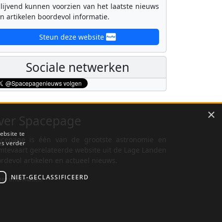
lijvend kunnen voorzien van het laatste nieuws
n artikelen boordevol informatie.
Steun deze website
Sociale netwerken
×
ver Spacepage
ebsite te
cepage is één van de grootste astronomie en
es verder
mtevaart gerelateerde website uit de Lage Landen
rdevol artikelen en actueel nieuws.
NIET-GECLASSIFICEERD
er informatie...