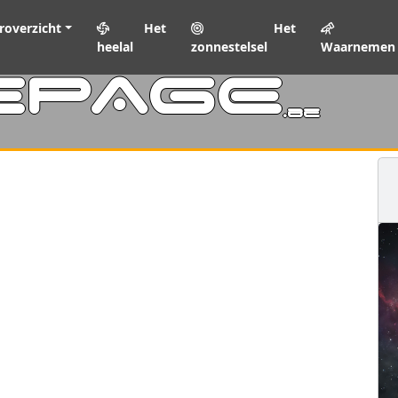
roverzicht
Het
Het
heelal
zonnestelsel
Waarnemen
EPAGE
.be