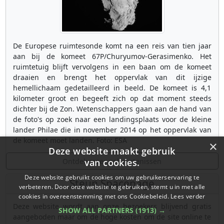
De Europese ruimtesonde komt na een reis van tien jaar
aan bij de komeet 67P/Churyumov-Gerasimenko. Het
ruimtetuig blijft vervolgens in een baan om de komeet
draaien en brengt het oppervlak van dit ijzige
hemellichaam gedetailleerd in beeld. De komeet is 4,1
kilometer groot en begeeft zich op dat moment steeds
dichter bij de Zon. Wetenschappers gaan aan de hand van
de foto's op zoek naar een landingsplaats voor de kleine
lander Philae die in november 2014 op het oppervlak van
de komeet moet landen. Foto: ESA
×
Deze website maakt gebruik
Ontdek meer gebeurtenissen
van cookies.
Deze website gebruikt cookies om uw gebruikerservaring te
Steun Spacepage
verbeteren. Door onze website te gebruiken, stemt u in met alle
cookies in overeenstemming met ons Cookiebeleid.
Lees verder
Deze website wordt aan onze bezoekers blijvend gratis
SHOW ALL PARTNERS
(1913) →
aangeboden maar om de hoge kosten om de site online te