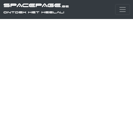
SPACEPAGE
.be
Ontdek het heelal!