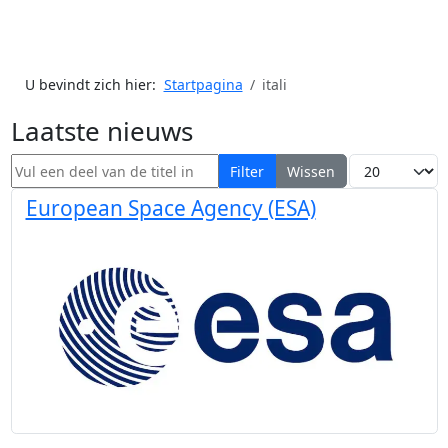
U bevindt zich hier:
Startpagina
itali
Laatste nieuws
Vul een deel van de titel in
Toon #
Filter
Wissen
European Space Agency (ESA)