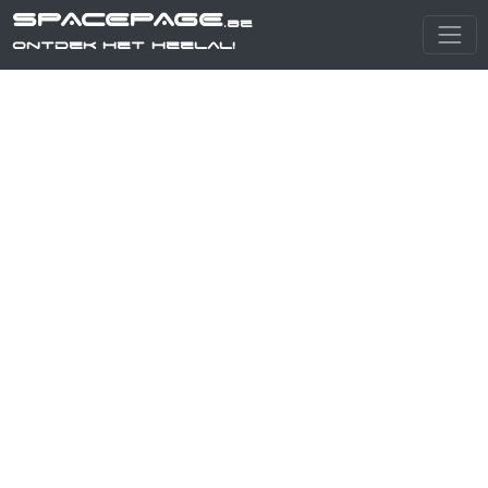
SPACEPAGE
.be
Ontdek het heelal!