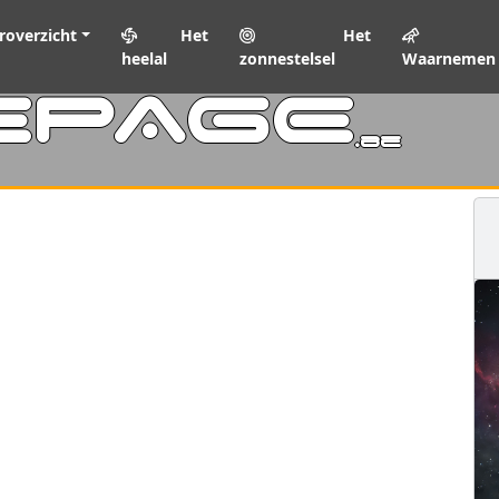
roverzicht
Het
Het
heelal
zonnestelsel
Waarnemen
EPAGE
.be