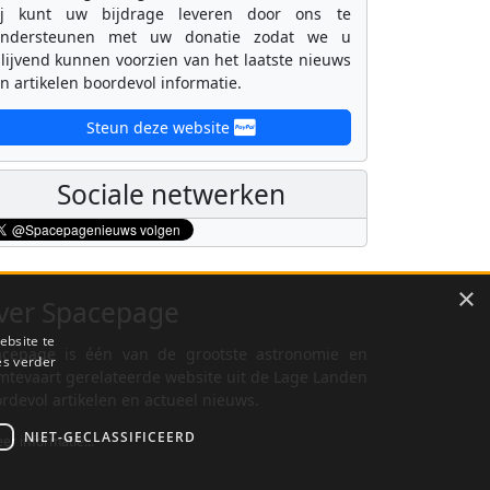
ij kunt uw bijdrage leveren door ons te
ondersteunen met uw donatie zodat we u
lijvend kunnen voorzien van het laatste nieuws
n artikelen boordevol informatie.
Steun deze website
Sociale netwerken
×
ver Spacepage
ebsite te
cepage is één van de grootste astronomie en
es verder
mtevaart gerelateerde website uit de Lage Landen
rdevol artikelen en actueel nieuws.
NIET-GECLASSIFICEERD
er informatie...