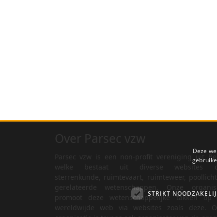
Over Parsec vzw
Deze web
Parsec vzw is een non-profit vereniging uit Be
gebruike
welke bestaat uit diverse websites o
sterrenkunde, ruimtevaart, ruimteweer, poollich
gerelateerde wetenschappen. Onze organisa
STRIKT NOODZAKELI
promoot deze wetenschappelijke takken op 
wereldwijde web via websites zoals deze. O