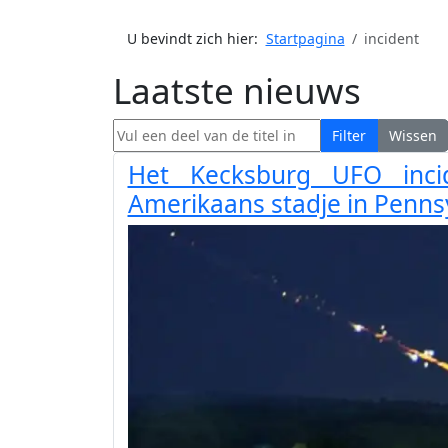
U bevindt zich hier:
Startpagina
incident
Laatste nieuws
Vul een deel van de titel in
Filter
Wissen
Het Kecksburg UFO inci
Amerikaans stadje in Penns