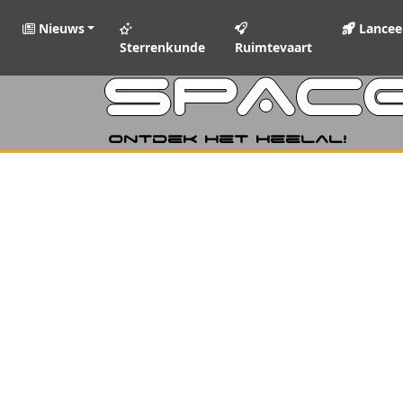
Nieuws
Lancee
Sterrenkunde
Ruimtevaart
SPAC
Ontdek het heelal!