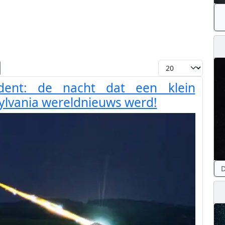
Toon #
dent: de nacht dat een klein
ylvania wereldnieuws werd!
D