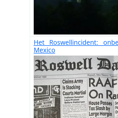
Het Roswellincident: on
Mexico