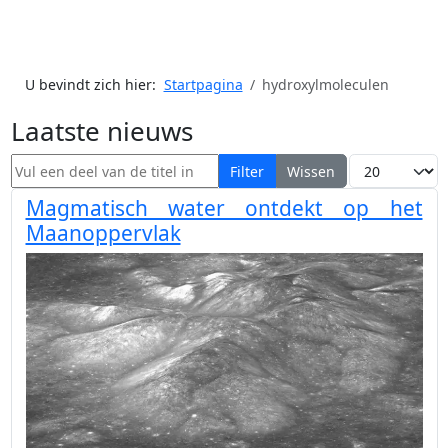
U bevindt zich hier:
Startpagina
hydroxylmoleculen
Laatste nieuws
Vul een deel van de titel in
Toon #
Filter
Wissen
Magmatisch water ontdekt op het
Maanoppervlak