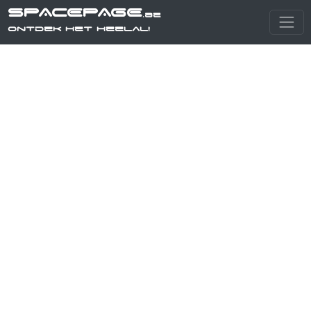
SPACEPAGE
.be
Ontdek het heelal!