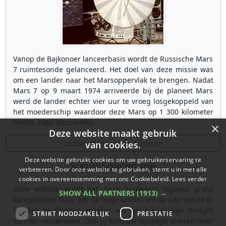
Vanop de Bajkonoer lanceerbasis wordt de Russische Mars
7 ruimtesonde gelanceerd. Het doel van deze missie was
om een lander naar het Marsoppervlak te brengen. Nadat
Mars 7 op 9 maart 1974 arriveerde bij de planeet Mars
werd de lander echter vier uur te vroeg losgekoppeld van
het moederschip waardoor deze Mars op 1 300 kilometer
mistte. Foto: Roscosmos
×
Deze website maakt gebruik
Ontdek meer gebeurtenissen
van cookies.
Deze website gebruikt cookies om uw gebruikerservaring te
Steun Spacepage
verbeteren. Door onze website te gebruiken, stemt u in met alle
cookies in overeenstemming met ons Cookiebeleid.
Lees verder
Deze website wordt aan onze bezoekers blijvend gratis
SHOW ALL PARTNERS
(1913) →
aangeboden maar om de hoge kosten om de site online te
houden te drukken moeten we wel het nodige budget
STRIKT NOODZAKELIJK
PRESTATIE
kunnen verzamelen. Ook jij kunt uw bijdrage leveren door