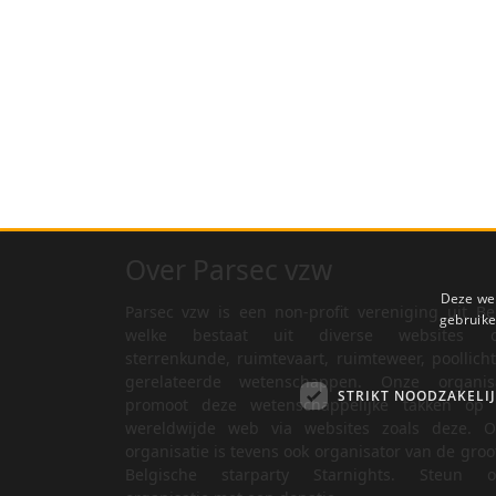
Over Parsec vzw
Deze web
Parsec vzw is een non-profit vereniging uit Be
gebruike
welke bestaat uit diverse websites o
sterrenkunde, ruimtevaart, ruimteweer, poollich
gerelateerde wetenschappen. Onze organisa
STRIKT NOODZAKELI
promoot deze wetenschappelijke takken op 
wereldwijde web via websites zoals deze. O
organisatie is tevens ook organisator van de groo
Belgische starparty Starnights. Steun o