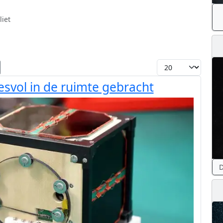
liet
Toon #
esvol in de ruimte gebracht
D