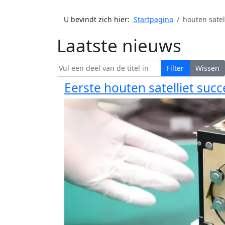
U bevindt zich hier:
Startpagina
houten satel
Laatste nieuws
Vul een deel van de titel in
Filter
Wissen
Eerste houten satelliet succ