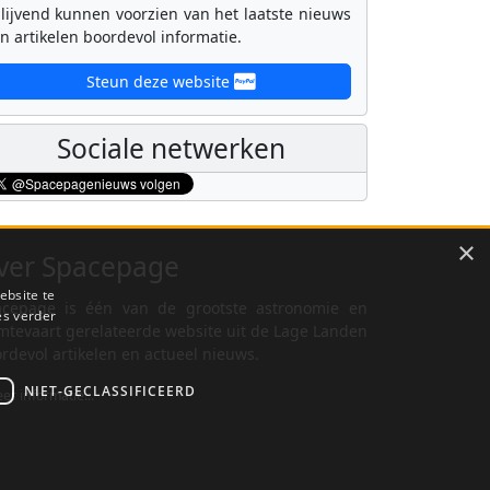
lijvend kunnen voorzien van het laatste nieuws
n artikelen boordevol informatie.
Steun deze website
Sociale netwerken
×
ver Spacepage
ebsite te
cepage is één van de grootste astronomie en
es verder
mtevaart gerelateerde website uit de Lage Landen
rdevol artikelen en actueel nieuws.
NIET-GECLASSIFICEERD
er informatie...