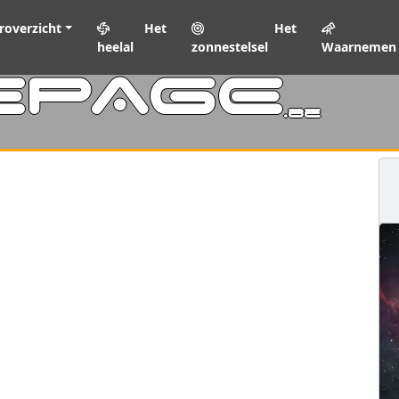
roverzicht
Het
Het
heelal
zonnestelsel
Waarnemen
EPAGE
.be