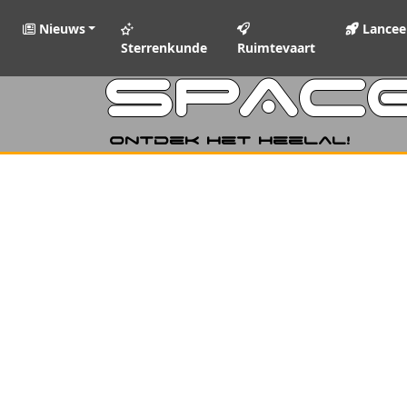
Nieuws
Lancee
Sterrenkunde
Ruimtevaart
SPAC
Ontdek het heelal!