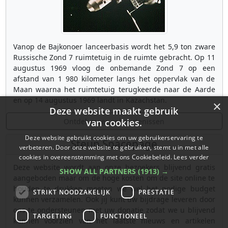
Vanop de Bajkonoer lanceerbasis wordt het 5,9 ton zware
Russische Zond 7 ruimtetuig in de ruimte gebracht. Op 11
augustus 1969 vloog de onbemande Zond 7 op een
afstand van 1 980 kilometer langs het oppervlak van de
Maan waarna het ruimtetuig terugkeerde naar de Aarde
en op 14 augustus 1969 landt in Kazachstan.
×
Deze website maakt gebruik
Ontdek meer gebeurtenissen
van cookies.
Deze website gebruikt cookies om uw gebruikerservaring te
Steun Spacepage
verbeteren. Door onze website te gebruiken, stemt u in met alle
cookies in overeenstemming met ons Cookiebeleid.
Lees verder
Deze website wordt aan onze bezoekers blijvend gratis
SHOW ALL PARTNERS
(1913) →
aangeboden maar om de hoge kosten om de site online te
houden te drukken moeten we wel het nodige budget
STRIKT NOODZAKELIJK
PRESTATIE
kunnen verzamelen. Ook jij kunt uw bijdrage leveren door
ons te ondersteunen met uw donatie zodat we u blijvend
TARGETING
FUNCTIONEEL
kunnen voorzien van het laatste nieuws en artikelen