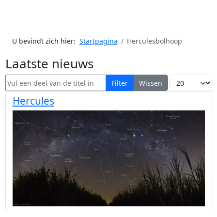
U bevindt zich hier:
Startpagina
Herculesbolhoop
Laatste nieuws
Vul een deel van de titel in
Toon #
Filter
Wissen
Hercules