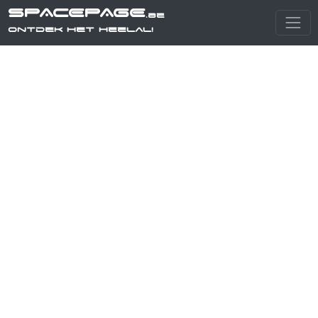
SPACEPAGE
.be
Ontdek het heelal!